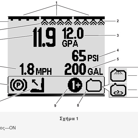
Σχήμα 1
ατος—ON