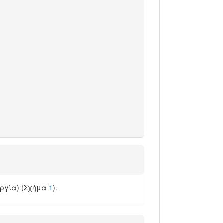
υργία) (Σχήμα
1
).