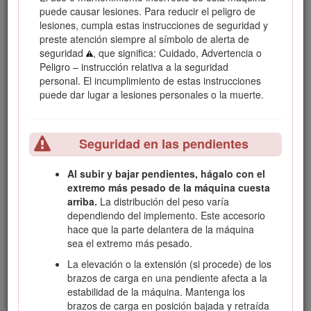
mensajes de seguridad identificados por el símbolo de alerta
puede causar lesiones. Para reducir el peligro de
de seguridad (Figura
2
), que señala un peligro que puede
lesiones, cumpla estas instrucciones de seguridad y
causar lesiones graves o la muerte si usted no sigue las
preste atención siempre al símbolo de alerta de
precauciones recomendadas.
seguridad
, que significa: Cuidado, Advertencia o
Peligro – instrucción relativa a la seguridad
personal. El incumplimiento de estas instrucciones
puede dar lugar a lesiones personales o la muerte.
Figura 2
Símbolo de alerta de seguridad
Seguridad en las pendientes
Este manual utiliza 2 palabras para resaltar información.
Al subir y bajar pendientes, hágalo con el
Importante
llama la atención sobre información mecánica
extremo más pesado de la máquina cuesta
especial, y
Nota
resalta información general que merece
arriba.
La distribución del peso varía
una atención especial.
dependiendo del implemento. Este accesorio
hace que la parte delantera de la máquina
Este producto cumple todas las directivas europeas
sea el extremo más pesado.
aplicables. Para obtener más detalles, consulte la
Declaración de Incorporación (DOI) al final de esta
La elevación o la extensión (si procede) de los
publicación.
brazos de carga en una pendiente afecta a la
estabilidad de la máquina. Mantenga los
Advertencia
brazos de carga en posición bajada y retraída