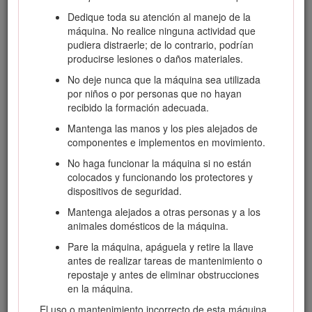
Important: Con su dispositivo móvil, puede escanear el
Dedique toda su atención al manejo de la
código QR de la calcomanía del número de serie (si se
máquina. No realice ninguna actividad que
incluye) para acceder a información sobre la garantía,
pudiera distraerle; de lo contrario, podrían
las piezas y otros datos sobre el producto.
producirse lesiones o daños materiales.
No deje nunca que la máquina sea utilizada
por niños o por personas que no hayan
recibido la formación adecuada.
Mantenga las manos y los pies alejados de
componentes e implementos en movimiento.
No haga funcionar la máquina si no están
colocados y funcionando los protectores y
dispositivos de seguridad.
Mantenga alejados a otras personas y a los
animales domésticos de la máquina.
Figura 1
Pare la máquina, apáguela y retire la llave
antes de realizar tareas de mantenimiento o
Ubicación de los números de modelo y de serie
repostaje y antes de eliminar obstrucciones
en la máquina.
Este manual identifica peligros potenciales y contiene
El uso o mantenimiento incorrecto de esta máquina