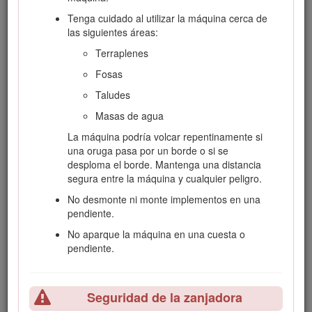
Tenga cuidado al utilizar la máquina cerca de
Marque las áreas de la zona de trabajo que
las siguientes áreas:
contienen tendidos enterrados y otros objetos, y
no excave en las zonas marcadas.
Terraplenes
Lea y comprenda el contenido de este
Manual
Fosas
del operador
antes de arrancar la máquina.
Taludes
Dedique toda su atención al manejo de la
Masas de agua
máquina. No realice ninguna actividad que
pudiera distraerle; de lo contrario, podrían
La máquina podría volcar repentinamente si
producirse lesiones o daños materiales.
una oruga pasa por un borde o si se
desploma el borde. Mantenga una distancia
No deje nunca que la máquina sea utilizada por
segura entre la máquina y cualquier peligro.
niños o por personas que no hayan recibido la
formación adecuada.
No desmonte ni monte implementos en una
pendiente.
Mantenga las manos y los pies alejados de
componentes e implementos en movimiento.
No aparque la máquina en una cuesta o
pendiente.
No haga funcionar la máquina si no están
colocados y funcionando los protectores y
dispositivos de seguridad.
Seguridad de la zanjadora
Mantenga alejados a otras personas y a los
animales domésticos de la máquina.