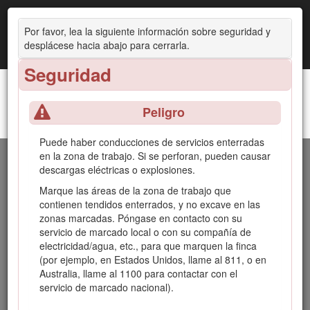
Por favor, lea la siguiente información sobre seguridad y
desplácese hacia abajo para cerrarla.
Seguridad
Peligro
Cabezal de zanjadora de alto par o de alta
Introducción
velocidad
Puede haber conducciones de servicios enterradas
en la zona de trabajo. Si se perforan, pueden causar
El accesorio de cabezal de zanjadora está indicado para su
descargas eléctricas o explosiones.
uso con una minicargadora compacta Toro con una variedad
de espadas y cadenas. Se ha diseñado principalmente para
Marque las áreas de la zona de trabajo que
abrir zanjas en la tierra y facilitar el tendido subterráneo de
contienen tendidos enterrados, y no excave en las
cables y tuberías. No se ha diseñado para cortar materiales
zonas marcadas. Póngase en contacto con su
duros como madera o hormigón. El uso de este producto
servicio de marcado local o con su compañía de
para otros propósitos que los previstos podría ser peligroso
electricidad/agua, etc., para que marquen la finca
para usted y para otras personas. No modifique la máquina
(por ejemplo, en Estados Unidos, llame al 811, o en
ni los accesorios.
Australia, llame al 1100 para contactar con el
servicio de marcado nacional).
Este accesorio debe utilizarse, mantenerse y repararse
únicamente por parte de profesionales que estén