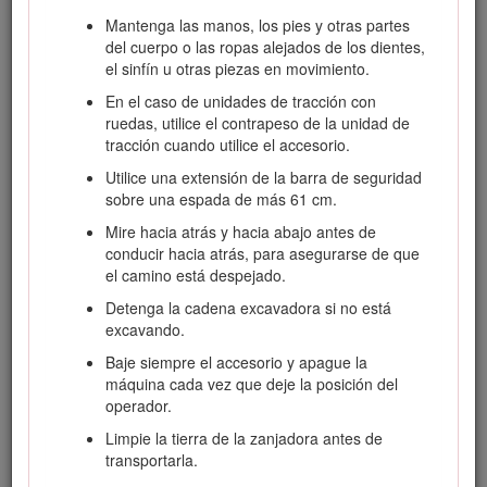
Mantenga las manos, los pies y otras partes
Pare la máquina, apáguela y retire la llave antes
del cuerpo o las ropas alejados de los dientes,
de realizar tareas de mantenimiento o repostaje y
el sinfín u otras piezas en movimiento.
antes de eliminar obstrucciones en la máquina.
En el caso de unidades de tracción con
El uso o mantenimiento incorrecto de esta máquina
ruedas, utilice el contrapeso de la unidad de
puede causar lesiones. Para reducir el peligro de
tracción cuando utilice el accesorio.
lesiones, cumpla estas instrucciones de seguridad y
preste atención siempre al símbolo de alerta de
Utilice una extensión de la barra de seguridad
seguridad
, que significa: Cuidado, Advertencia o
sobre una espada de más 61 cm.
Peligro – instrucción relativa a la seguridad personal. El
Mire hacia atrás y hacia abajo antes de
incumplimiento de estas instrucciones puede dar lugar
conducir hacia atrás, para asegurarse de que
a lesiones personales o la muerte.
el camino está despejado.
Detenga la cadena excavadora si no está
excavando.
Seguridad en las pendientes
Baje siempre el accesorio y apague la
máquina cada vez que deje la posición del
Al subir y bajar pendientes, hágalo con el
operador.
extremo más pesado de la máquina cuesta
arriba.
La distribución del peso varía
Limpie la tierra de la zanjadora antes de
dependiendo del implemento. Este accesorio
transportarla.
hace que la parte delantera de la máquina sea el