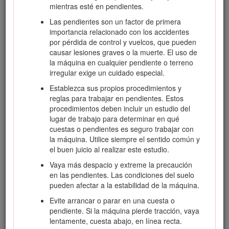
mientras esté en pendientes.
CALIFORNIA
Las pendientes son un factor de primera
Advertencia de la Propuesta 65
importancia relacionado con los accidentes
por pérdida de control y vuelcos, que pueden
El uso de este producto puede provocar la exposición a
causar lesiones graves o la muerte. El uso de
sustancias químicas que el Estado de California
la máquina en cualquier pendiente o terreno
considera causantes de cáncer, defectos congénitos u
irregular exige un cuidado especial.
otros trastornos del sistema reproductor.
Establezca sus propios procedimientos y
reglas para trabajar en pendientes. Estos
procedimientos deben incluir un estudio del
lugar de trabajo para determinar en qué
Seguridad
cuestas o pendientes es seguro trabajar con
la máquina. Utilice siempre el sentido común y
el buen juicio al realizar este estudio.
Vaya más despacio y extreme la precaución
Peligro
en las pendientes. Las condiciones del suelo
pueden afectar a la estabilidad de la máquina.
Puede haber conducciones de servicios enterradas en
la zona de trabajo. Si se perforan, pueden causar
Evite arrancar o parar en una cuesta o
descargas eléctricas o explosiones.
pendiente. Si la máquina pierde tracción, vaya
lentamente, cuesta abajo, en línea recta.
Marque las áreas de la zona de trabajo que contienen