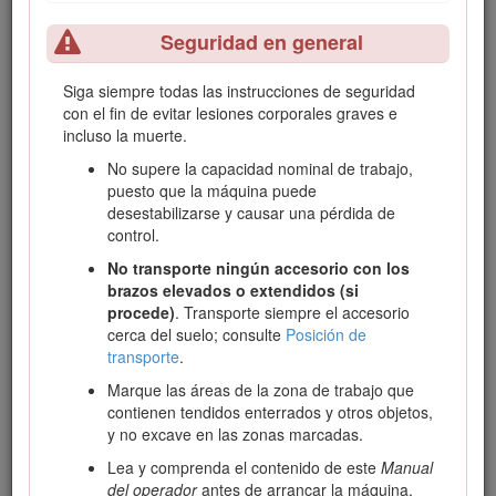
familiarizados con sus características y con los
Seguridad en general
procedimientos de seguridad pertinentes.
Utilice este accesorio en temperaturas ambiente de -18 °C a
Siga siempre todas las instrucciones de seguridad
38 °C. Póngase en contacto con su Servicio Técnico
con el fin de evitar lesiones corporales graves e
Autorizado si necesita adquirir los materiales necesarios
incluso la muerte.
para trabajar en temperaturas extremas.
No supere la capacidad nominal de trabajo,
Lea este manual detenidamente para aprender a utilizar y
puesto que la máquina puede
mantener correctamente su producto, y para evitar lesiones
desestabilizarse y causar una pérdida de
y daños al producto. Usted es responsable de utilizar el
control.
producto de forma correcta y segura.
No transporte ningún accesorio con los
Visite www.Toro.com para buscar materiales de formación y
brazos elevados o extendidos (si
seguridad o información sobre accesorios, para localizar un
procede)
. Transporte siempre el accesorio
distribuidor o para registrar su producto.
cerca del suelo; consulte
Posición de
Cuando necesite asistencia técnica, piezas genuinas Toro o
transporte
.
información adicional, póngase en contacto con un Servicio
Marque las áreas de la zona de trabajo que
Técnico Autorizado o con Asistencia al Cliente Toro, y tenga
contienen tendidos enterrados y otros objetos,
a mano los números de modelo y serie de su producto.
y no excave en las zonas marcadas.
Figura
1
identifica la ubicación de los números de modelo y
serie en el producto. Escriba los números en el espacio
Lea y comprenda el contenido de este
Manual
provisto.
del operador
antes de arrancar la máquina.