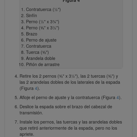
Contratuerca (½")
Sinfín
Perno (½" x 3¾")
Perno (⅝" x 3½")
Brazo
Perno de ajuste
Contratuerca
Tuerca (⅝")
Arandela doble
Piñón de arrastre
Retire los 2 pernos (⅝" x 3½"), las 2 tuercas (⅝") y
las 2 arandelas dobles de los laterales de la espada
(Figura
4
).
Afloje el perno de ajuste y la contratuerca (Figura
4
).
Deslice la espada sobre el brazo del cabezal de
transmisión.
Instale los pernos, las tuercas y las arandelas dobles
que retiró anteriormente de la espada, pero no los
apriete.