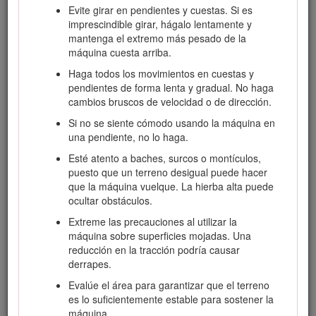
tendidos enterrados, y no excave en las zonas
Evite girar en pendientes y cuestas. Si es
marcadas. Póngase en contacto con su servicio de
imprescindible girar, hágalo lentamente y
marcado local o con su compañía de electricidad/agua,
mantenga el extremo más pesado de la
etc., para que marquen la finca (por ejemplo, en
máquina cuesta arriba.
Estados Unidos, llame al 811, o en Australia, llame al
Haga todos los movimientos en cuestas y
1100 para contactar con el servicio de marcado
pendientes de forma lenta y gradual. No haga
nacional).
cambios bruscos de velocidad o de dirección.
Si no se siente cómodo usando la máquina en
una pendiente, no lo haga.
Seguridad en general
Esté atento a baches, surcos o montículos,
puesto que un terreno desigual puede hacer
Siga siempre todas las instrucciones de seguridad con
que la máquina vuelque. La hierba alta puede
el fin de evitar lesiones corporales graves e incluso la
ocultar obstáculos.
muerte.
Extreme las precauciones al utilizar la
No supere la capacidad nominal de trabajo,
máquina sobre superficies mojadas. Una
puesto que la máquina puede desestabilizarse y
reducción en la tracción podría causar
causar una pérdida de control.
derrapes.
No transporte ningún accesorio con los
Evalúe el área para garantizar que el terreno
brazos elevados o extendidos (si procede)
.
es lo suficientemente estable para sostener la
Transporte siempre el accesorio cerca del suelo;
máquina.
consulte
Posición de transporte
.