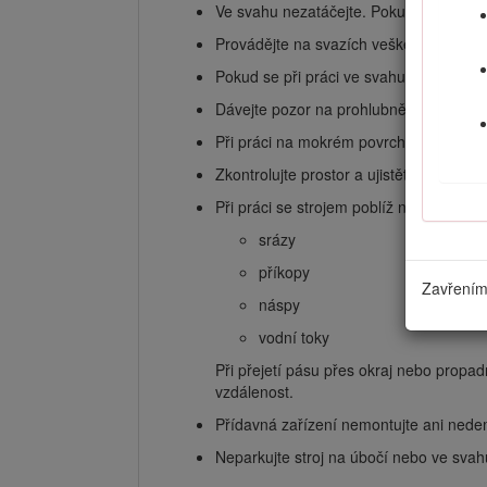
Ve svahu nezatáčejte. Pokud zatočit m
Provádějte na svazích veškeré činnosti
Pokud se při práci ve svahu necítíte be
Dávejte pozor na prohlubně, kořeny neb
Při práci na mokrém povrchu si počínej
Zkontrolujte prostor a ujistěte se, že je 
Při práci se strojem poblíž následujícíc
srázy
příkopy
Zavřením 
náspy
vodní toky
Při přejetí pásu přes okraj nebo propa
vzdálenost.
Přídavná zařízení nemontujte ani nede
Neparkujte stroj na úbočí nebo ve svah