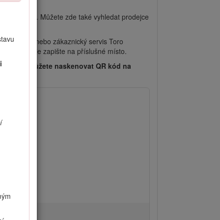
íslušenství. Můžete zde také vyhledat prodejce
stavu
ího prodejce nebo zákaznický servis Toro
. Tyto údaje zapište na příslušné místo.
i
o zařízení můžete naskenovat QR kód na
d
í
vným