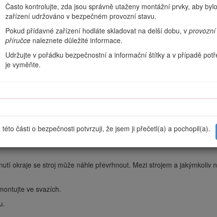
usíte, proveďte to pomalu a s těžkým koncem stroje směrem proti svah
Často kontrolujte, zda jsou správně utaženy montážní prvky, aby byl
zařízení udržováno v bezpečném provozní stavu.
 pomalu a postupně. Neměňte náhle rychlost ani směr.
Pokud přídavné zařízení hodláte skladovat na delší dobu, v
provozní
zpečně, práci přerušte.
příručce
naleznete důležité informace.
o hrboly, protože nerovný terén může způsobit převrácení stroje. Vys
Udržujte v pořádku bezpečnostní a informační štítky a v případě pot
te opatrně. Snížená trakce může způsobit klouzání.
je vyměňte.
terén stabilní a schopen nést stroj.
h míst dbejte zvýšené opatrnosti.
této části o bezpečnosti potvrzuji, že jsem ji přečetl(a) a pochopil(a).
dnutí okraje se stroj může náhle převrhnout. Mezi strojem a jakýmkol
montujte ve svazích.
u.