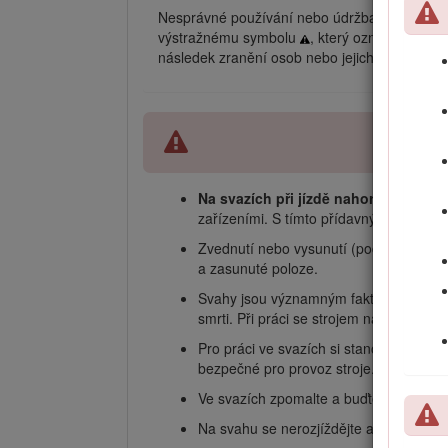
Nesprávné používání nebo údržba stroje mohou
výstražnému symbolu
, který označuje upo
následek zranění osob nebo jejich usmrcení.
Na svazích při jízdě nahoru a dolů p
zařízeními. S tímto přídavným zařízením
Zvednutí nebo vysunutí (podle konkrétn
a zasunuté poloze.
Svahy jsou významným faktorem při neh
smrti. Při práci se strojem na jakémkol
Pro práci ve svazích si stanovte vlastn
bezpečné pro provoz stroje. Při prov
Ve svazích zpomalte a buďte obzvláště op
Na svahu se nerozjíždějte ani nezastavu