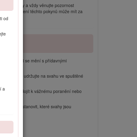
nostní pokyny a vždy věnujte pozornost
osti. Nedodržení těchto pokynů může mít za
ti od
jte
í hmotnosti se mění s přídavnými
na nakladače udržujte na svahu ve spuštěné
í a
ledku může dojít k vážnému poranění nebo
de je třeba stanovit, které svahy jsou