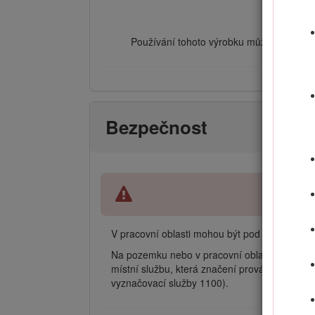
Používání tohoto výrobku může způsobit v
Bezpečnost
V pracovní oblasti mohou být pod zemí vedeny
Na pozemku nebo v pracovní oblasti je třeba 
místní službu, která značení provádí, nebo spo
vyznačovací služby 1100).