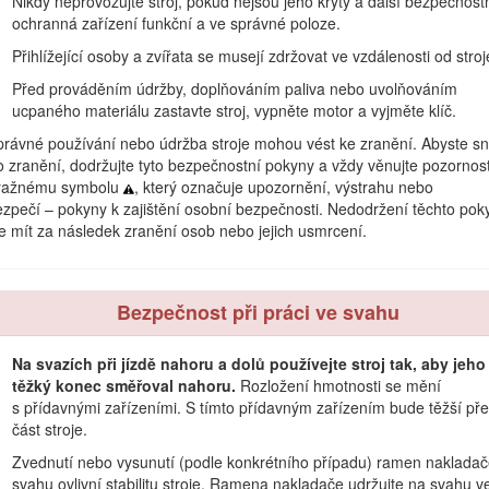
Nikdy neprovozujte stroj, pokud nejsou jeho kryty a další bezpečnost
la
ochranná zařízení funkční a ve správné poloze.
Přihlížející osoby a zvířata se musejí zdržovat ve vzdálenosti od stroj
vádí bezpečnostní sdělení, která jsou označena výstražným bezpečnos
Před prováděním údržby, doplňováním paliva nebo uvolňováním
nebudete-li doporučená opatření dodržovat.
ucpaného materiálu zastavte stroj, vypněte motor a vyjměte klíč.
rávné používání nebo údržba stroje mohou vést ke zranění. Abyste sní
ko zranění, dodržujte tyto bezpečnostní pokyny a vždy věnujte pozornos
tražnému symbolu
, který označuje upozornění, výstrahu nebo
zpečí – pokyny k zajištění osobní bezpečnosti. Nedodržení těchto pok
Obrázek 2
 mít za následek zranění osob nebo jejich usmrcení.
Bezpečnost při práci ve svahu
ívají dva výrazy.
Důležité
upozorňuje na speciální technické informace
Na svazích při jízdě nahoru a dolů používejte stroj tak, aby jeho
ce Evropské unie. Více informací naleznete v části Prohlášení o zabud
těžký konec směřoval nahoru.
Rozložení hmotnosti se mění
s přídavnými zařízeními. S tímto přídavným zařízením bude těžší př
Důležité upozornění
část stroje.
Zvednutí nebo vysunutí (podle konkrétního případu) ramen naklada
svahu ovlivní stabilitu stroje. Ramena nakladače udržujte na svahu v
CALIFORNIA