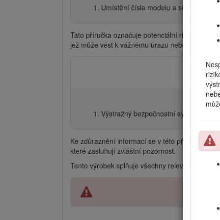
Umístění čísla modelu a sériového čís
Tato příručka označuje potenciální rizika a u
jež může vést k vážnému úrazu nebo usmrcení, 
Nesp
rizi
výs
nebe
může
Výstražný bezpečnostní symbol
Ke zdůraznění informací se v této příručce použ
které zasluhují zvláštní pozornost.
Tento výrobek splňuje všechny relevantní směrni