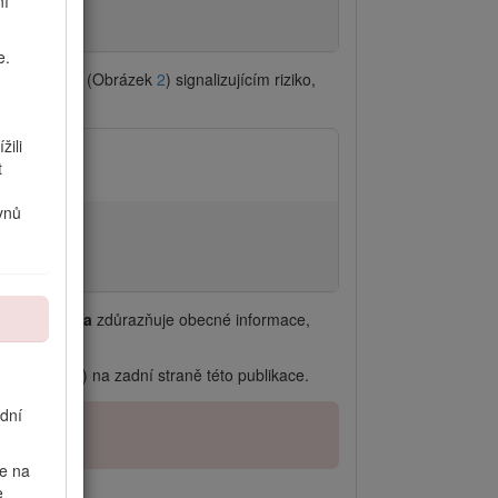
ní
e.
tním symbolem (Obrázek
2
) signalizujícím riziko,
žili
t
ynů
 a
Poznámka
zdůrazňuje obecné informace,
ování (POZ) na zadní straně této publikace.
ední
če na
e