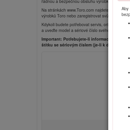
řádnou a bezpečnou obsluhu výrobku nesete od
Aby 
Na stránkách www.Toro.com najdete informace o 
bezp
výrobků Toro nebo zaregistrovat svůj výrobek.
Kdykoli budete potřebovat servis, originální dí
a uveďte model a sériové číslo svého výrobku.
Important: Potřebujete-li informace o záruc
štítku se sériovým číslem (je-li k dispozici).