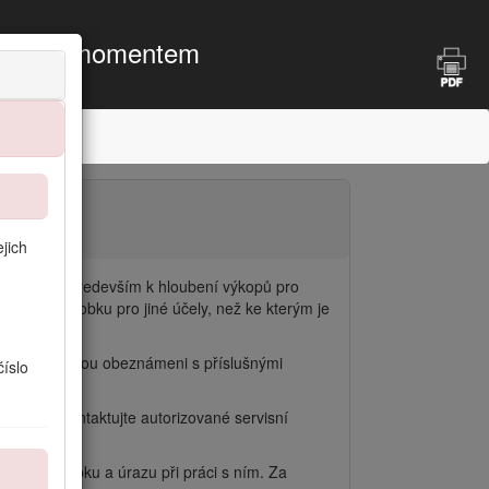
točivým momentem
jich
ězy. Slouží především k hloubení výkopů pro
 tohoto výrobku pro jiné účely, než ke kterým je
avy.
lastnosti a jsou obeznámeni s příslušnými
číslo
plotách kontaktujte autorizované servisní
škození výrobku a úrazu při práci s ním. Za