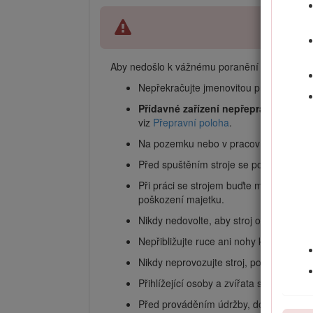
Aby nedošlo k vážnému poranění či usmrcení,
Nepřekračujte jmenovitou provozní kapac
Přídavné zařízení nepřepravujte se
viz
Přepravní poloha
.
Na pozemku nebo v pracovní oblasti je 
Před spuštěním stroje se pozorně sez
Při práci se strojem buďte maximálně o
poškození majetku.
Nikdy nedovolte, aby stroj obsluhovaly
Nepřibližujte ruce ani nohy k pohybuj
Nikdy neprovozujte stroj, pokud nejsou 
Přihlížející osoby a zvířata se musejí z
Před prováděním údržby, doplňováním p