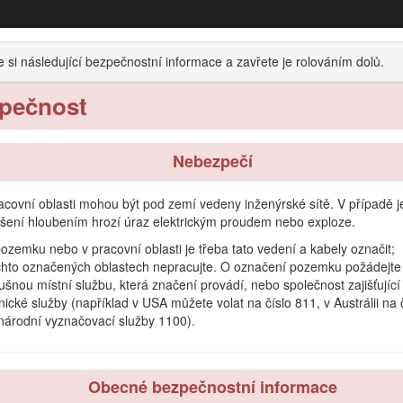
vice s vysokými otáčkami nebo vysokým 
e si následující bezpečnostní informace a zavřete je rolováním dolů.
Kompaktní nosič nástrojů
pečnost
Obsluha
Údržba
Uskladnění
Nebezpečí
acovní oblasti mohou být pod zemí vedeny inženýrské sítě. V případě je
šení hloubením hrozí úraz elektrickým proudem nebo exploze.
k použití na kompaktním nosiči nástrojů Toro s různými výložníky a řet
ozemku nebo v pracovní oblasti je třeba tato vedení a kabely označit;
určena k řezání tvrdých materiálů, jako je dřevo nebo beton. Používání
chto označených oblastech nepracujte. O označení pozemku požádejte
jícím osobám. Na stroji a přídavných zařízeních neprovádějte žádné úpr
lušnou místní službu, která značení provádí, nebo společnost zajišťující
áno a opravováno pouze profesionálními pracovníky, kteří znají jeho v
nické služby (například v USA můžete volat na číslo 811, v Austrálii na 
národní vyznačovací služby 1100).
lot okolního vzduchu −18 °C až 38 °C. Ohledně provozu v extrémních te
Obecné bezpečnostní informace
te se, jak správně výrobek používat a jak jej udržovat a jak zabránit po