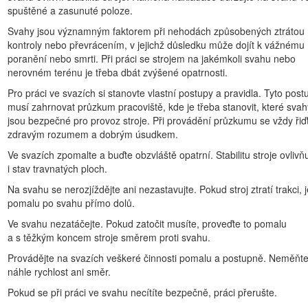
spuštěné a zasunuté poloze.
Důležité upozornění, poučka 65
Svahy jsou významným faktorem při nehodách způsobených ztrátou
ystavení účinkům chemikálií, které jsou státu Kalifornie známy jako k
kontroly nebo převrácením, v jejichž důsledku může dojít k vážnému
poranění nebo smrti. Při práci se strojem na jakémkoli svahu nebo
nerovném terénu je třeba dbát zvýšené opatrnosti.
Pro práci ve svazích si stanovte vlastní postupy a pravidla. Tyto post
musí zahrnovat průzkum pracoviště, kde je třeba stanovit, které svah
jsou bezpečné pro provoz stroje. Při provádění průzkumu se vždy řiď
zdravým rozumem a dobrým úsudkem.
Ve svazích zpomalte a buďte obzvláště opatrní. Stabilitu stroje ovlivň
i stav travnatých ploch.
Nebezpečí
Na svahu se nerozjíždějte ani nezastavujte. Pokud stroj ztratí trakci, 
pomalu po svahu přímo dolů.
Ve svahu nezatáčejte. Pokud zatočit musíte, proveďte to pomalu
 inženýrské sítě. V případě jejich narušení hloubením hrozí úraz ele
a s těžkým koncem stroje směrem proti svahu.
tato vedení a kabely označit; v těchto označených oblastech nepracuj
Provádějte na svazích veškeré činnosti pomalu a postupně. Neměňt
lečnost zajišťující technické služby (například v USA můžete volat na čí
náhle rychlost ani směr.
Pokud se při práci ve svahu necítíte bezpečně, práci přerušte.