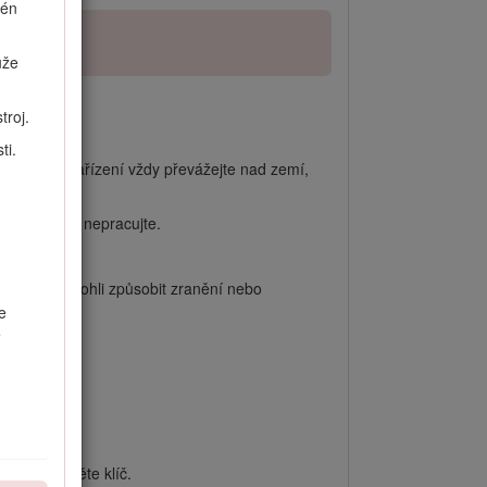
rén
ůže
troj.
ontrolu.
ti.
. Přídavné zařízení vždy převážejte nad zemí,
h oblastech nepracujte.
eboť byste mohli způsobit zranění nebo
e
e
é poloze.
tor a vyjměte klíč.