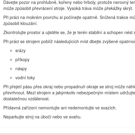
Dávejte pozor na prohlubně, kořeny nebo hrboly, protože nerovný te
může způsobit převrácení stroje. Vysoká tráva může překážky skrýt.
Obecné bezpečnostní informace
Při práci na mokrém povrchu si počínejte opatrně. Snížená trakce m
způsobit klouzání.
 dodržujte vždy všechny bezpečnostní pokyny.
Zkontrolujte prostor a ujistěte se, že je terén stabilní a schopen nést s
itu. Stroj může být v tomto stavu nestabilní a můžete nad ním ztratit k
Při práci se strojem poblíž následujících míst dbejte zvýšené opatrnos
 zvednutými nebo vysunutými rameny (podle konkrétního případu)
srázy
příkopy
třeba označit sítě vedené pod zemí a jiné předměty. V takto označenýc
náspy
namte s obsahem této
provozní příručky
.
vodní toky
patrní. Neprovádějte žádné činnosti, jež by odváděly vaši pozornost, n
Při přejetí pásu přes okraj nebo propadnutí okraje se stroj může náhl
převrhnout. Mezi strojem a jakýmkoliv nebezpečným místem udržujt
 nezaškolené osoby nebo děti.
dostatečnou vzdálenost.
ícím se součástem nebo přídavným zařízením.
Přídavná zařízení nemontujte ani nedemontujte ve svazích.
jeho kryty a další bezpečnostní ochranná zařízení funkční a ve správn
Neparkujte stroj na úbočí nebo ve svahu.
držovat ve vzdálenosti od stroje.
aliva nebo uvolňováním ucpaného materiálu zastavte stroj, vypněte mo