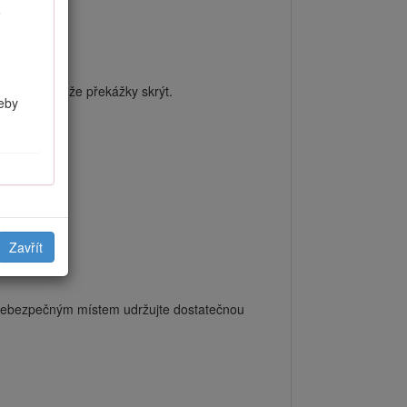
u.
o
oká tráva může překážky skrýt.
řeby
Zavřít
iv nebezpečným místem udržujte dostatečnou