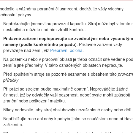
povědnost vy.
nedošlo k vážnému poranění či usmrcení, dodržujte vždy všechny
bezpečnosti výrobku, podklady pro zaškolení obsluhy a informace o př
ečnostní pokyny.
Nepřekračujte jmenovitou provozní kapacitu. Stroj může být v tomto 
ly Toro nebo doplňující informace, obraťte se na autorizovaného servisn
nestabilní a můžete nad ním ztratit kontrolu.
 Obrázek
1
znázorňuje umístění modelového a sériového čísla na výrobku
Přídavné zařízení nepřepravujte se zvednutými nebo vysunutým
e, náhradních dílech a jiných údajích o výrobku, pomocí mobilníh
rameny (podle konkrétního případu)
. Přídavné zařízení vždy
převážejte nad zemí, viz
Přepravní poloha
.
Na pozemku nebo v pracovní oblasti je třeba označit sítě vedené po
zemí a jiné předměty. V takto označených oblastech nepracujte.
Před spuštěním stroje se pozorně seznamte s obsahem této
provozn
příručky
.
Při práci se strojem buďte maximálně opatrní. Neprovádějte žádné
činnosti, jež by odváděly vaši pozornost, neboť byste mohli způsobit
zranění nebo poškození majetku.
Nikdy nedovolte, aby stroj obsluhovaly nezaškolené osoby nebo děti.
Nepřibližujte ruce ani nohy k pohybujícím se součástem nebo přída
zařízením.
Obrázek 1