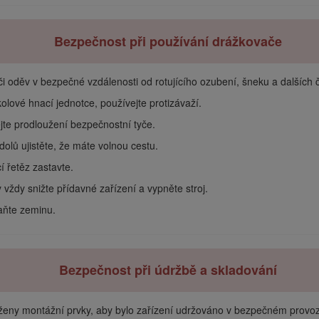
Bezpečnost při používání drážkovače
 či oděv v bezpečné vzdálenosti od rotujícího ozubení, šneku a dalších č
olové hnací jednotce, používejte protizávaží.
jte prodloužení bezpečnostní tyče.
lů ujistěte, že máte volnou cestu.
 řetěz zastavte.
ždy snižte přídavné zařízení a vypněte stroj.
aňte zeminu.
Bezpečnost při údržbě a skladování
aženy montážní prvky, aby bylo zařízení udržováno v bezpečném provoz