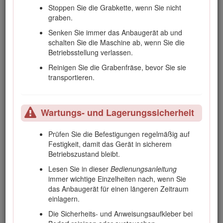
werden, kann es zu schweren bis tödlichen
Stoppen Sie die Grabkette, wenn Sie nicht
Verletzungen kommen.
graben.
Senken Sie immer das Anbaugerät ab und
schalten Sie die Maschine ab, wenn Sie die
Sicherheit an Hanglagen
Betriebsstellung verlassen.
Reinigen Sie die Grabenfräse, bevor Sie sie
Setzen Sie die Maschine beim Arbeiten an
transportieren.
Hanglagen so ein, dass das schwere Ende der
Maschine hangaufwärts ist.
Die
Gewichtsverteilung ändert sich mit Anbaugeräten.
Dieses Anbaugerät macht die Vorderseite der
Wartungs- und Lagerungssicherheit
Maschine zum schweren Ende.
Wenn Sie die Ladearme (sofern vorhanden) an
Prüfen Sie die Befestigungen regelmäßig auf
einer Hanglage anheben oder ausfahren, kann
Festigkeit, damit das Gerät in sicherem
sich dies auf die Stabilität der Maschine
Betriebszustand bleibt.
auswirken. Halten Sie an Hanglagen die
Lesen Sie in dieser
Bedienungsanleitung
Ladearme in der abgesenkten und eingezogenen
immer wichtige Einzelheiten nach, wenn Sie
Stellung.
das Anbaugerät für einen längeren Zeitraum
Hanglagen sind eine wesentliche Ursache für den
einlagern.
Verlust der Kontrolle und Umkippunfälle, die zu
Die Sicherheits- und Anweisungsaufkleber bei
schweren ggf. tödlichen Verletzungen führen