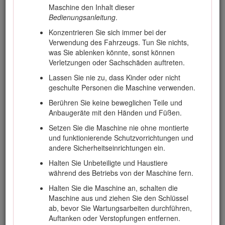
Maschine den Inhalt dieser
Wenden Sie sich an Ihren autorisierten Service-
Bedienungsanleitung
.
Vertragshändler oder Kundendienst, wenn Sie eine
Serviceleistung, Originalersatzteile von Toro oder zusätzliche
Konzentrieren Sie sich immer bei der
Informationen benötigen. Halten Sie hierfür die Modell- und
Verwendung des Fahrzeugs. Tun Sie nichts,
Seriennummern Ihres Produkts griffbereit. In Bild
1
ist
was Sie ablenken könnte, sonst können
angegeben, wo an dem Produkt die Modell- und die
Verletzungen oder Sachschäden auftreten.
Seriennummer angebracht sind. Tragen Sie hier die Modell-
Lassen Sie nie zu, dass Kinder oder nicht
und Seriennummern des Geräts ein.
geschulte Personen die Maschine verwenden.
Important: Scannen Sie mit Ihrem Mobilgerät den QR-
Berühren Sie keine beweglichen Teile und
Code auf dem Seriennummernaufkleber (falls
Anbaugeräte mit den Händen und Füßen.
vorhanden), um auf Garantie-, Ersatzteil- oder andere
Produktinformationen zuzugreifen.
Setzen Sie die Maschine nie ohne montierte
und funktionierende Schutzvorrichtungen und
andere Sicherheitseinrichtungen ein.
Halten Sie Unbeteiligte und Haustiere
während des Betriebs von der Maschine fern.
Halten Sie die Maschine an, schalten die
Maschine aus und ziehen Sie den Schlüssel
ab, bevor Sie Wartungsarbeiten durchführen,
Auftanken oder Verstopfungen entfernen.