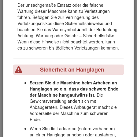
Der unsachgemäße Einsatz oder die falsche
Wartung dieser Maschine kann zu Verletzungen
führen. Befolgen Sie zur Verringerung des
Bild 1
Verletzungsrisikos diese Sicherheitshinweise und
beachten Sie das Warnsymbol
mit der Bedeutung
Typenschild mit Modell- und Seriennummer
Achtung, Warnung oder Gefahr – Sicherheitsrisiko.
Wenn diese Hinweise nicht beachtet werden, kann
In dieser Anleitung werden potenzielle Gefahren angeführt,
es zu schweren bis tödlichen Verletzungen kommen.
und Sicherheitshinweise werden vom Sicherheitswarnsymbol
(Bild
2
) gekennzeichnet. Dieses Warnsymbol weist auf eine
Gefahr hin, die zu schweren oder tödlichen Verletzungen
Sicherheit an Hanglagen
führen kann, wenn Sie die empfohlenen
Sicherheitsvorkehrungen nicht einhalten.
Setzen Sie die Maschine beim Arbeiten an
Hanglagen so ein, dass das schwere Ende
der Maschine hangaufwärts ist.
Die
Gewichtsverteilung ändert sich mit
Anbaugeräten. Dieses Anbaugerät macht die
Bild 2
Vorderseite der Maschine zum schweren
Sicherheitswarnsymbol
Ende.
Wenn Sie die Ladearme (sofern vorhanden)
In dieser Anleitung werden zwei Begriffe zur Hervorhebung
an einer Hanglage anheben oder ausfahren,