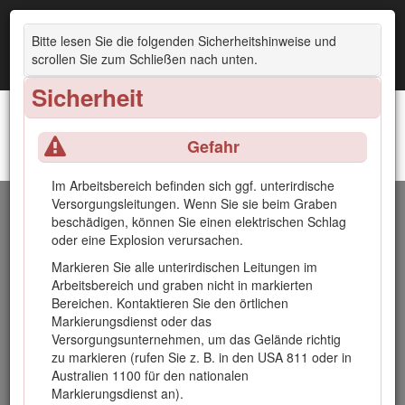
Bitte lesen Sie die folgenden Sicherheitshinweise und
scrollen Sie zum Schließen nach unten.
Sicherheit
Gefahr
Grabenfräsenkopf mit hohem Drehmoment oder Grabenfräsenkopf mit hoher
Geschwindigkeit
Im Arbeitsbereich befinden sich ggf. unterirdische
Versorgungsleitungen. Wenn Sie sie beim Graben
Einführung
beschädigen, können Sie einen elektrischen Schlag
oder eine Explosion verursachen.
Die Befestigung des Grabenfräsenkopfes ist für den Einsatz
Markieren Sie alle unterirdischen Leitungen im
auf einem kompakten Toro-Werkzeugträger mit einer
Arbeitsbereich und graben nicht in markierten
Vielzahl von Fräsbäumen und Ketten vorgesehen. Er ist in
Bereichen. Kontaktieren Sie den örtlichen
erster Linie für das Ausheben von Gräben im Boden
Markierungsdienst oder das
konzipiert, um das Verlegen von Kabeln und Rohrleitungen
Versorgungsunternehmen, um das Gelände richtig
zu erleichtern. Er ist nicht für das Durchtrennen von harten
zu markieren (rufen Sie z. B. in den USA 811 oder in
Materialien, wie z. B. Holz oder Beton gedacht. Wenn dieses
Australien 1100 für den nationalen
Produkt für einen anderen Zweck eingesetzt wird, kann das
Markierungsdienst an).
für Bediener und andere Personen gefährlich sein. Nehmen