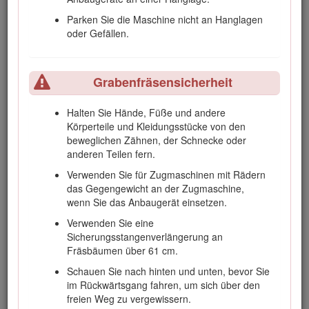
Lassen Sie nie zu, dass Kinder oder nicht
Parken Sie die Maschine nicht an Hanglagen
geschulte Personen die Maschine verwenden.
oder Gefällen.
Berühren Sie keine beweglichen Teile und
Anbaugeräte mit den Händen und Füßen.
Grabenfräsensicherheit
Setzen Sie die Maschine nie ohne montierte und
funktionierende Schutzvorrichtungen und andere
Sicherheitseinrichtungen ein.
Halten Sie Hände, Füße und andere
Körperteile und Kleidungsstücke von den
Halten Sie Unbeteiligte und Haustiere während
beweglichen Zähnen, der Schnecke oder
des Betriebs von der Maschine fern.
anderen Teilen fern.
Halten Sie die Maschine an, schalten die
Verwenden Sie für Zugmaschinen mit Rädern
Maschine aus und ziehen Sie den Schlüssel ab,
das Gegengewicht an der Zugmaschine,
bevor Sie Wartungsarbeiten durchführen,
wenn Sie das Anbaugerät einsetzen.
Auftanken oder Verstopfungen entfernen.
Verwenden Sie eine
Der unsachgemäße Einsatz oder die falsche Wartung
Sicherungsstangenverlängerung an
dieser Maschine kann zu Verletzungen führen. Befolgen
Fräsbäumen über 61 cm.
Sie zur Verringerung des Verletzungsrisikos diese
Sicherheitshinweise und beachten Sie das Warnsymbol
Schauen Sie nach hinten und unten, bevor Sie
mit der Bedeutung Achtung, Warnung oder Gefahr –
im Rückwärtsgang fahren, um sich über den
Sicherheitsrisiko. Wenn diese Hinweise nicht beachtet
freien Weg zu vergewissern.