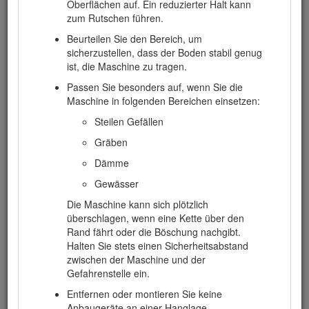
Oberflächen auf. Ein reduzierter Halt kann
Befolgen Sie zum Vermeiden von schweren oder
zum Rutschen führen.
tödlichen Verletzungen immer sämtliche
Sicherheitshinweise.
Beurteilen Sie den Bereich, um
sicherzustellen, dass der Boden stabil genug
Überschreiten Sie nicht die Nennlast, da die
ist, die Maschine zu tragen.
Zugmaschine sonst instabil werden könnte und
Sie gegebenenfalls die Kontrolle verlieren.
Passen Sie besonders auf, wenn Sie die
Maschine in folgenden Bereichen einsetzen:
Transportieren Sie ein Anbaugerät nicht mit
angehobenen oder ausgefahrenen Armen
Steilen Gefällen
(sofern vorhanden)
. Transportieren Sie das
Gräben
Anbaugerät immer nahe über dem Boden, siehe
Transportstellung
.
Dämme
Markieren Sie alle unterirdischen Leitungen und
Gewässer
andere Objekte im Arbeitsbereich und graben Sie
Die Maschine kann sich plötzlich
nicht in markierten Bereichen.
überschlagen, wenn eine Kette über den
Lesen und verstehen Sie vor dem Einsatz der
Rand fährt oder die Böschung nachgibt.
Maschine den Inhalt dieser
Bedienungsanleitung
.
Halten Sie stets einen Sicherheitsabstand
zwischen der Maschine und der
Konzentrieren Sie sich immer bei der
Gefahrenstelle ein.
Verwendung des Fahrzeugs. Tun Sie nichts, was
Sie ablenken könnte, sonst können Verletzungen
Entfernen oder montieren Sie keine
oder Sachschäden auftreten.
Anbaugeräte an einer Hanglage.