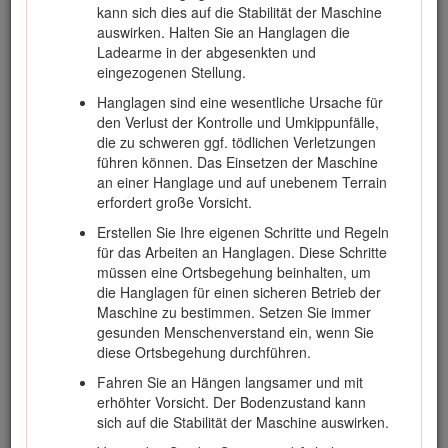
von Informationen verwendet.
Wichtig
weist auf spezielle
kann sich dies auf die Stabilität der Maschine
mechanische Informationen hin, und
Hinweis
hebt
auswirken. Halten Sie an Hanglagen die
allgemeine Informationen hervor, die Ihre besondere
Ladearme in der abgesenkten und
Beachtung verdienen.
eingezogenen Stellung.
Dieses Produkt entspricht allen relevanten europäischen
Hanglagen sind eine wesentliche Ursache für
Richtlinien. Weitere Informationen finden Sie in der
den Verlust der Kontrolle und Umkippunfälle,
Einbauerklärung am Ende dieses Dokuments.
die zu schweren ggf. tödlichen Verletzungen
führen können. Das Einsetzen der Maschine
Warnung:
an einer Hanglage und auf unebenem Terrain
erfordert große Vorsicht.
KALIFORNIEN
Erstellen Sie Ihre eigenen Schritte und Regeln
Warnung zu Proposition 65
für das Arbeiten an Hanglagen. Diese Schritte
müssen eine Ortsbegehung beinhalten, um
Bei Verwendung dieses Produkts sind Sie ggf.
die Hanglagen für einen sicheren Betrieb der
Chemikalien ausgesetzt, die laut den Behörden des
Maschine zu bestimmen. Setzen Sie immer
Staates Kalifornien krebserregend wirken,
gesunden Menschenverstand ein, wenn Sie
Geburtsschäden oder andere Defekte des
diese Ortsbegehung durchführen.
Reproduktionssystems verursachen.
Fahren Sie an Hängen langsamer und mit
erhöhter Vorsicht. Der Bodenzustand kann
sich auf die Stabilität der Maschine auswirken.