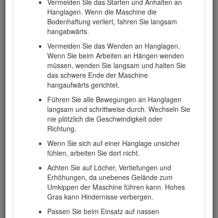
Vermeiden Sie das Starten und Anhalten an
Sicherheit
Hanglagen. Wenn die Maschine die
Bodenhaftung verliert, fahren Sie langsam
hangabwärts.
Gefahr
Vermeiden Sie das Wenden an Hanglagen.
Wenn Sie beim Arbeiten an Hängen wenden
Im Arbeitsbereich befinden sich ggf. unterirdische
müssen, wenden Sie langsam und halten Sie
Versorgungsleitungen. Wenn Sie sie beim Graben
das schwere Ende der Maschine
beschädigen, können Sie einen elektrischen Schlag
hangaufwärts gerichtet.
oder eine Explosion verursachen.
Führen Sie alle Bewegungen an Hanglagen
Markieren Sie alle unterirdischen Leitungen im
langsam und schrittweise durch. Wechseln Sie
Arbeitsbereich und graben nicht in markierten
nie plötzlich die Geschwindigkeit oder
Bereichen. Kontaktieren Sie den örtlichen
Richtung.
Markierungsdienst oder das Versorgungsunternehmen,
Wenn Sie sich auf einer Hanglage unsicher
um das Gelände richtig zu markieren (rufen Sie z. B. in
fühlen, arbeiten Sie dort nicht.
den USA 811 oder in Australien 1100 für den nationalen
Markierungsdienst an).
Achten Sie auf Löcher, Vertiefungen und
Erhöhungen, da unebenes Gelände zum
Umkippen der Maschine führen kann. Hohes
Gras kann Hindernisse verbergen.
Allgemeine Sicherheit
Passen Sie beim Einsatz auf nassen