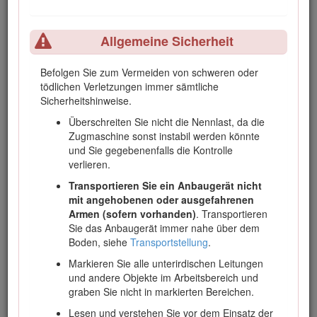
Sie keine Änderungen an der Maschine oder den
Anbauteilen vor.
Allgemeine Sicherheit
Dieses Anbaugerät darf nur von Fachpersonal bedient,
gewartet und repariert werden, die mit ihren Eigenschaften
Befolgen Sie zum Vermeiden von schweren oder
vertraut und in den entsprechenden Sicherheitsverfahren
tödlichen Verletzungen immer sämtliche
unterwiesen sind.
Sicherheitshinweise.
Betreiben Sie dieses Anbaugerät bei
Überschreiten Sie nicht die Nennlast, da die
Umgebungstemperaturen von -18°C bis 38°C. Wenden Sie
Zugmaschine sonst instabil werden könnte
sich an Ihren Vertragshändler, um mehr über die
und Sie gegebenenfalls die Kontrolle
Vorkehrungen zu erfahren, die für den Betrieb bei extremen
verlieren.
Temperaturen erforderlich sind.
Transportieren Sie ein Anbaugerät nicht
Lesen Sie diese Informationen sorgfältig durch, um sich mit
mit angehobenen oder ausgefahrenen
dem ordnungsgemäßen Einsatz und der Wartung des
Armen (sofern vorhanden)
. Transportieren
Geräts vertraut zu machen und Verletzungen und eine
Sie das Anbaugerät immer nahe über dem
Beschädigung des Geräts zu vermeiden. Sie tragen die
Boden, siehe
Transportstellung
.
Verantwortung für einen ordnungsgemäßen und sicheren
Einsatz des Geräts.
Markieren Sie alle unterirdischen Leitungen
und andere Objekte im Arbeitsbereich und
Besuchen Sie Toro.com, hinsichtlich Produktsicherheit und
graben Sie nicht in markierten Bereichen.
Schulungsunterlagen, Zubehörinformationen, Standort eines
Händlers, oder Registrierung des Produkts.
Lesen und verstehen Sie vor dem Einsatz der