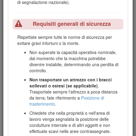
Questo attrezzo dev'essere utilizzato, manutenzionato e
di segnalazione nazionale).
riparato solo da professionisti che hanno familiarità con le
sue caratteristiche e che conoscono le procedure di
sicurezza rilevanti.
Requisiti generali di sicurezza
Utilizzate questo attrezzo con temperature ambientali che
vanno dai -18°C ai 38°C. Per le disposizioni necessarie per
Rispettate sempre tutte le norme di sicurezza per
l'utilizzo a temperature estreme, rivolgetevi al Centro
evitare gravi infortuni o la morte.
assistenza autorizzato di zona.
Non superate la capacità operativa nominale,
Leggete attentamente queste informazioni al fine di utilizzare
dal momento che la macchina potrebbe
e mantenere correttamente il prodotto ed evitare infortuni e
divenire instabile, determinando una perdita di
danni. Il proprietario è responsabile del corretto utilizzo del
controllo.
prodotto e della sicurezza.
Non trasportate un attrezzo con i bracci
Visitate il sito www.Toro.com per ottenere materiali di
sollevati o estesi (se applicabile)
.
formazione sulla sicurezza e il funzionamento dei prodotti,
Trasportate sempre l'attrezzo a poca distanza
informazioni sugli accessori, assistenza nella localizzazione
da terra; fate riferimento a
Posizione di
di un rivenditore o per registrare il vostro prodotto.
trasferimento
.
Per assistenza, ricambi originali Toro o ulteriori informazioni,
Chiedete che nella proprietà o nell'area di
rivolgersi a un distributore Toro autorizzato o a un centro
lavoro venga segnalata la posizione delle
assistenza Toro, avendo sempre a portata di mano il numero
condutture interrate e di altri oggetti e non
del modello e il numero di serie del prodotto. Il numero del
effettuate scavi nelle aree contrassegnate.
modello e il numero di serie si trovano nella posizione