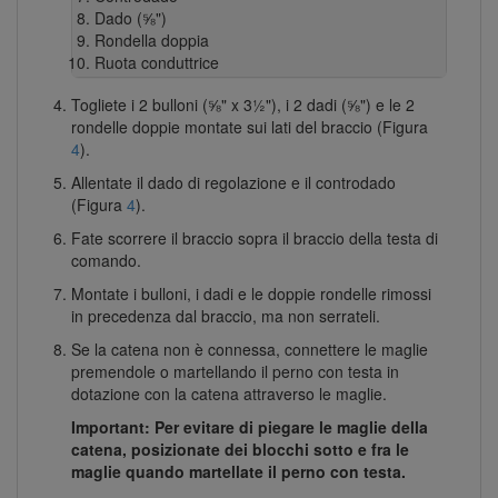
Dado (⅝")
Rondella doppia
Ruota conduttrice
Togliete i 2 bulloni (⅝" x 3½"), i 2 dadi (⅝") e le 2
rondelle doppie montate sui lati del braccio (Figura
4
).
Allentate il dado di regolazione e il controdado
(Figura
4
).
Fate scorrere il braccio sopra il braccio della testa di
comando.
Montate i bulloni, i dadi e le doppie rondelle rimossi
in precedenza dal braccio, ma non serrateli.
Se la catena non è connessa, connettere le maglie
premendole o martellando il perno con testa in
dotazione con la catena attraverso le maglie.
Important: Per evitare di piegare le maglie della
catena, posizionate dei blocchi sotto e fra le
maglie quando martellate il perno con testa.