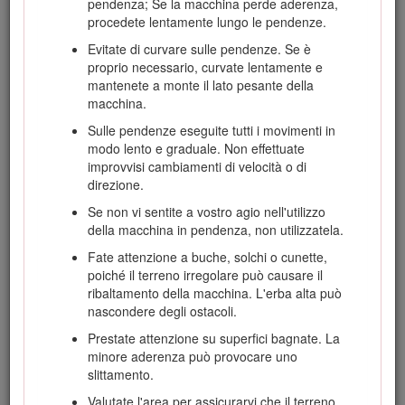
pendenza; Se la macchina perde aderenza,
Chiedete che nella proprietà o nell'area di lavoro venga
procedete lentamente lungo le pendenze.
segnalata la posizione delle condutture interrate, e non
Evitate di curvare sulle pendenze. Se è
effettuate scavi nelle aree contrassegnate. Contattate il
proprio necessario, curvate lentamente e
vostro servizio di segnalazione o la vostra azienda di
mantenete a monte il lato pesante della
servizi pubblici di zona per la segnalazione della
macchina.
proprietà (ad esempio, negli Stati Uniti, chiamate il
numero 811 o, in Australia, chiamate il numero 1100
Sulle pendenze eseguite tutti i movimenti in
per il servizio di segnalazione nazionale).
modo lento e graduale. Non effettuate
improvvisi cambiamenti di velocità o di
direzione.
Requisiti generali di sicurezza
Se non vi sentite a vostro agio nell'utilizzo
della macchina in pendenza, non utilizzatela.
Rispettate sempre tutte le norme di sicurezza per
Fate attenzione a buche, solchi o cunette,
evitare gravi infortuni o la morte.
poiché il terreno irregolare può causare il
ribaltamento della macchina. L'erba alta può
Non superate la capacità operativa nominale, dal
nascondere degli ostacoli.
momento che la macchina potrebbe divenire
instabile, determinando una perdita di controllo.
Prestate attenzione su superfici bagnate. La
minore aderenza può provocare uno
Non trasportate un attrezzo con i bracci
slittamento.
sollevati o estesi (se applicabile)
. Trasportate
sempre l'attrezzo a poca distanza da terra; fate
Valutate l'area per assicurarvi che il terreno