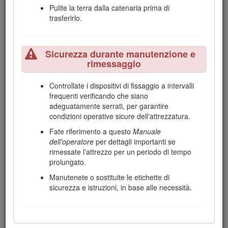
Pulite la terra dalla catenaria prima di
attrezzo rende più pesante la parte anteriore
trasferirlo.
della macchina.
Il sollevamento o l’estensione (se applicabile) dei
bracci caricatori in pendenza influisce sulla
Sicurezza durante manutenzione e
stabilità della macchina. Tenete abbassati e ritirati
rimessaggio
i bracci caricatori sulle pendenze.
Le pendenze sono una delle cause principali di
Controllate i dispositivi di fissaggio a intervalli
incidenti dovuti a perdita di controllo e
frequenti verificando che siano
ribaltamenti, che possono provocare gravi
adeguatamente serrati, per garantire
infortuni o la morte. L'utilizzo della macchina su
condizioni operative sicure dell'attrezzatura.
pendenze di qualsiasi tipo o su terreno non
uniforme richiede un livello superiore di
Fate riferimento a questo
Manuale
attenzione.
dell'operatore
per dettagli importanti se
rimessate l'attrezzo per un periodo di tempo
Stabilite le vostre procedure e regole operative in
prolungato.
pendenza. Queste procedure devono includere
una ricognizione del sito per determinare quali
Manutenete o sostituite le etichette di
pendenze sono sicure per l'utilizzo della
sicurezza e istruzioni, in base alle necessità.
macchina. Basatevi sempre su buon senso e
giudizio quando effettuate questa ricognizione.
Rallentate e fate molta attenzione sui pendii. Le