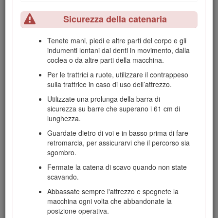
Tenete gli astanti e gli animali domestici a
distanza dalla macchina.
Sicurezza della catenaria
Prima di eseguire interventi di manutenzione, fare
rifornimento di carburante o rimuovere eventuali
Tenete mani, piedi e altre parti del corpo e gli
ostruzioni, fermate la macchina, spegnete la
indumenti lontani dai denti in movimento, dalla
stessa e togliete la chiave.
coclea o da altre parti della macchina.
L'errato utilizzo o la manutenzione di questa macchina
Per le trattrici a ruote, utilizzare il contrappeso
può causare infortuni. Per ridurre il rischio di incidenti,
sulla trattrice in caso di uso dell’attrezzo.
rispettate le seguenti norme di sicurezza e fate sempre
Utilizzate una prolunga della barra di
attenzione al simbolo di allarme
, che indica:
sicurezza su barre che superano i 61 cm di
Attenzione, Avvertenza o Pericolo – “norme di
lunghezza.
sicurezza”. Il mancato rispetto di queste istruzioni può
provocare infortuni o morte.
Guardate dietro di voi e in basso prima di fare
retromarcia, per assicurarvi che il percorso sia
sgombro.
Sicurezza in pendenza
Fermate la catena di scavo quando non state
scavando.
Utilizzate la macchina in salita e in discesa su
Abbassate sempre l'attrezzo e spegnete la
pendenze con l'estremità pesante della
macchina ogni volta che abbandonate la
macchina a monte.
La distribuzione del peso
posizione operativa.
cambia in presenza degli attrezzi. Questo