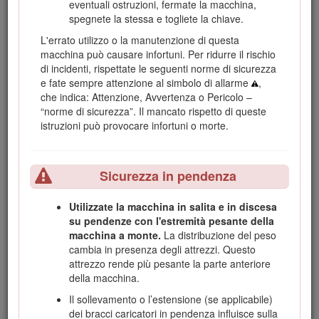
eventuali ostruzioni, fermate la macchina,
spegnete la stessa e togliete la chiave.
Il sistema di avvertimento adottato dal presente manuale
identifica i pericoli potenziali e riporta messaggi di sicurezza,
L'errato utilizzo o la manutenzione di questa
identificati dal simbolo di avvertimento (Figura
2
), che
macchina può causare infortuni. Per ridurre il rischio
segnala un pericolo in grado di provocare infortuni gravi o la
di incidenti, rispettate le seguenti norme di sicurezza
morte se non si osservano le precauzioni raccomandate.
e fate sempre attenzione al simbolo di allarme
,
che indica: Attenzione, Avvertenza o Pericolo –
“norme di sicurezza”. Il mancato rispetto di queste
istruzioni può provocare infortuni o morte.
Figura 2
Sicurezza in pendenza
Simbolo di allerta di sicurezza
Utilizzate la macchina in salita e in discesa
Per evidenziare le informazioni vengono utilizzate due
su pendenze con l'estremità pesante della
parole.
Importante
indica informazioni di carattere
macchina a monte.
La distribuzione del peso
meccanico di particolare importanza e
Nota
evidenzia
cambia in presenza degli attrezzi. Questo
informazioni generali di particolare rilevanza.
attrezzo rende più pesante la parte anteriore
Il prodotto è conforme a tutte le direttive europee pertinenti.
della macchina.
Per maggiori dettagli, consultare la Dichiarazione di
Il sollevamento o l’estensione (se applicabile)
incorporazione sul retro della presente pubblicazione.
dei bracci caricatori in pendenza influisce sulla