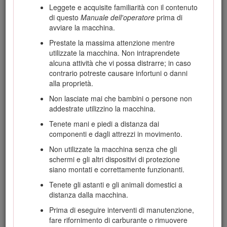
Leggete e acquisite familiarità con il contenuto
illustrata nella Figura
1
. Scrivere i numeri nell’apposito
di questo
Manuale dell'operatore
prima di
spazio.
avviare la macchina.
Important: Con un dispositivo mobile è possibile
Prestate la massima attenzione mentre
effettuare la scansione del codice QR sull’adesivo che
utilizzate la macchina. Non intraprendete
riporta il numero di serie (se presente) per accedere alla
alcuna attività che vi possa distrarre; in caso
garanzia, ai ricambi e ad altre informazioni sui prodotti.
contrario potreste causare infortuni o danni
alla proprietà.
Non lasciate mai che bambini o persone non
addestrate utilizzino la macchina.
Tenete mani e piedi a distanza dai
componenti e dagli attrezzi in movimento.
Non utilizzate la macchina senza che gli
schermi e gli altri dispositivi di protezione
siano montati e correttamente funzionanti.
Tenete gli astanti e gli animali domestici a
distanza dalla macchina.
Figura 1
Prima di eseguire interventi di manutenzione,
Posizione del numero del modello e del numero di serie
fare rifornimento di carburante o rimuovere