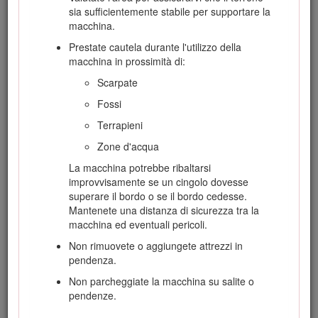
riferimento a
Posizione di trasferimento
.
sia sufficientemente stabile per supportare la
macchina.
Chiedete che nella proprietà o nell'area di lavoro
venga segnalata la posizione delle condutture
Prestate cautela durante l'utilizzo della
interrate e di altri oggetti e non effettuate scavi
macchina in prossimità di:
nelle aree contrassegnate.
Scarpate
Leggete e acquisite familiarità con il contenuto di
Fossi
questo
Manuale dell'operatore
prima di avviare la
macchina.
Terrapieni
Prestate la massima attenzione mentre utilizzate
Zone d'acqua
la macchina. Non intraprendete alcuna attività
La macchina potrebbe ribaltarsi
che vi possa distrarre; in caso contrario potreste
improvvisamente se un cingolo dovesse
causare infortuni o danni alla proprietà.
superare il bordo o se il bordo cedesse.
Non lasciate mai che bambini o persone non
Mantenete una distanza di sicurezza tra la
addestrate utilizzino la macchina.
macchina ed eventuali pericoli.
Tenete mani e piedi a distanza dai componenti e
Non rimuovete o aggiungete attrezzi in
dagli attrezzi in movimento.
pendenza.
Non utilizzate la macchina senza che gli schermi
Non parcheggiate la macchina su salite o
e gli altri dispositivi di protezione siano montati e
pendenze.
correttamente funzionanti.