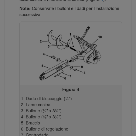
Note:
Conservate i bulloni e i dadi per l'installazione
successiva.
Figura 4
Dado di bloccaggio (½")
Lame coclea
Bullone (½" x 3¾")
Bullone (⅝" x 3½")
Braccio
Bullone di regolazione
Controdado