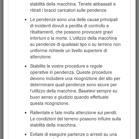
stabilità della macchina. Tenete abbassati e
Avvertenza
ritirati i bracci caricatori sulle pendenze.
CALIFORNIA
Le pendenze sono una delle cause principali
di incidenti dovuti a perdita di controllo e
Avvertenza norma "Proposition 65"
ribaltamenti, che possono provocare gravi
L'utilizzo del presente prodotto potrebbe esporre a
infortuni o la morte. L'utilizzo della macchina
sostanze chimiche che nello Stato della California sono
su pendenze di qualsiasi tipo o su terreno non
considerate cancerogene e causa di anomalie
uniforme richiede un livello superiore di
congenite o di altre problematiche della riproduzione.
attenzione.
Stabilite le vostre procedure e regole
operative in pendenza. Queste procedure
devono includere una ricognizione del sito per
determinare quali pendenze sono sicure per
Sicurezza
l'utilizzo della macchina. Basatevi sempre su
buon senso e giudizio quando effettuate
questa ricognizione.
Pericolo
Rallentate e fate molta attenzione sui pendii.
Le condizioni del terreno possono influire sulla
Potrebbero esserci condotte interrate dei servizi di
stabilità della macchina.
pubblica utilità nell'area di lavoro. Se urtate durante lo
Evitate di eseguire partenze o arresti su una
scavo, possono causare scosse elettriche o esplosioni.