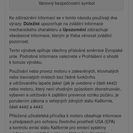
Varovný bezpečnostní symbol
Ke zdůraznění informací se v tomto návodu používají dva
výrazy.
Důležité
upozorňuje na zvláštní informace
mechanického charakteru a
Upozornění
zdůrazňuje
všeobecné informace, kterým je třeba věnovat zvláštní
pozornost.
Tento výrobek splňuje všechny příslušné směrnice Evropské
unie. Podrobné informace naleznete v Prohlášení o shodě
k tomuto výrobku.
Používání nebo provoz motoru v zalesněných, křovinatých
nebo travnatých místech bez řádně funkčního
a udržovaného lapače jisker (jak je uvedeno v části 4442)
nebo motoru, který není vhodným způsobem zkonstruován,
vybaven a udržován k zajištění prevence vzniku požáru, je
porušením zákona o veřejných zdrojích státu Kalifornie,
části 4442 a 4443.
Přiložená uživatelská příručka k motoru obsahuje informace
o předpisech pro ochranu životního prostředí USA (EPA)
a kontrolu emisí státu Kalifornie pro emisní systémy