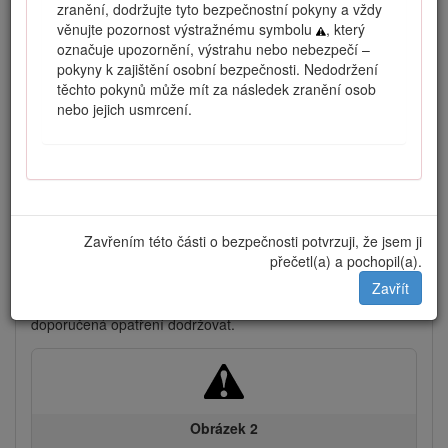
zranění, dodržujte tyto bezpečnostní pokyny a vždy
věnujte pozornost výstražnému symbolu
, který
označuje upozornění, výstrahu nebo nebezpečí –
pokyny k zajištění osobní bezpečnosti. Nedodržení
těchto pokynů může mít za následek zranění osob
nebo jejich usmrcení.
Obrázek 1
Umístění čísla modelu a výrobního čísla
Zavřením této části o bezpečnosti potvrzuji, že jsem ji
Tato příručka identifikuje potenciální rizika a uvádí
přečetl(a) a pochopil(a).
bezpečnostní sdělení, která jsou označena varovným
bezpečnostním symbolem (Obrázek
2
) signalizujícím riziko,
Zavřít
jež může vést k vážnému úrazu nebo usmrcení, nebudete-li
doporučená opatření dodržovat.
Obrázek 2