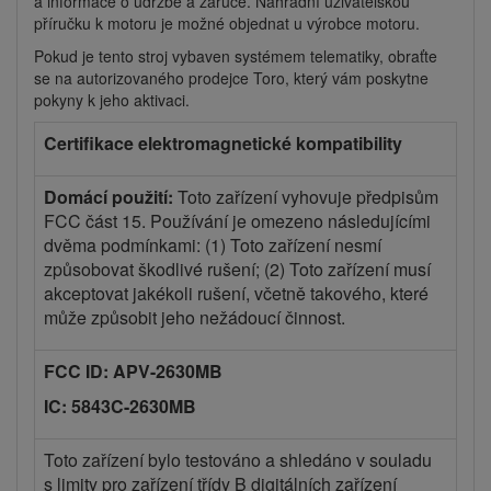
a informace o údržbě a záruce. Náhradní uživatelskou
příručku k motoru je možné objednat u výrobce motoru.
Pokud je tento stroj vybaven systémem telematiky, obraťte
se na autorizovaného prodejce Toro, který vám poskytne
pokyny k jeho aktivaci.
Certifikace elektromagnetické kompatibility
Domácí použití:
Toto zařízení vyhovuje předpisům
FCC část 15. Používání je omezeno následujícími
dvěma podmínkami: (1) Toto zařízení nesmí
způsobovat škodlivé rušení; (2) Toto zařízení musí
akceptovat jakékoli rušení, včetně takového, které
může způsobit jeho nežádoucí činnost.
FCC ID: APV-2630MB
IC: 5843C-2630MB
Toto zařízení bylo testováno a shledáno v souladu
s limity pro zařízení třídy B digitálních zařízení