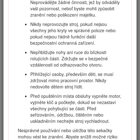
Neprovádějte žádné činnosti, jež by odváděly
poškození výrobku a úrazu při práci s ním. Za řádnou
vaši pozornost, neboť byste mohli způsobit
a bezpečnou obsluhu výrobku nesete odpovědnost vy.
zranění nebo poškození majetku.
Na stránkách www.Toro.com najdete informace
Nikdy neprovozujte stroj, pokud nejsou
o bezpečnosti výrobku, podklady pro zaškolení obsluhy
všechny jeho kryty ve správné poloze nebo
a informace o příslušenství. Můžete zde také vyhledat
pokud nejsou řádně funkční další
prodejce výrobků Toro nebo zaregistrovat svůj výrobek.
bezpečnostní ochranná zařízení.
Kdykoli budete potřebovat servis, originální díly Toro nebo
Nepřibližujte nohy ani ruce do blízkosti
doplňující informace, obraťte se na autorizovaného
rotujících částí. Zdržujte se v bezpečné
servisního prodejce nebo zákaznický servis Toro a uveďte
vzdálenosti od odhazovacího otvoru.
modelové a sériové číslo svého výrobku. Obrázek
1
znázorňuje umístění modelového a sériového čísla na
Přihlížející osoby, především děti, se musí
výrobku. Tyto údaje zapište do příslušného pole.
zdržovat mimo pracovní prostor. Nikdy
nedovolte dětem stroj řídit.
Important: Potřebujete-li informace o záruce,
náhradních dílech a jiné údaje o výrobku, pomocí
Před opuštěním místa obsluhy vypněte motor,
mobilního zařízení můžete naskenovat QR kód na štítku
vyjměte klíč a počkejte, dokud se nezastaví
sériového čísla (je-li k dispozici).
všechny pohybující se části. Před
seřizováním, údržbou, čištěním nebo
uskladněním nechejte stroj vychladnout.
Nesprávné používání nebo údržba této sekačky
mohou vést ke zranění. Abyste snížili možné riziko