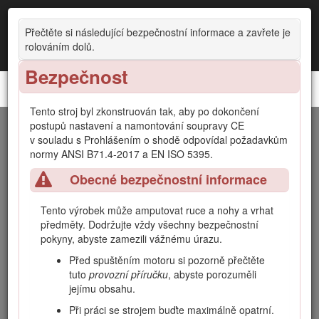
Přečtěte si následující bezpečnostní informace a zavřete je
rolováním dolů.
Bezpečnost
Hnací jednotka Groundsmaster® řady 7210
Tento stroj byl zkonstruován tak, aby po dokončení
postupů nastavení a namontování soupravy CE
Úvod
v souladu s Prohlášením o shodě odpovídal požadavkům
normy ANSI B71.4-2017 a EN ISO 5395.
Tento stroj je sekačka na trávu vybavená rotačními žacími
Obecné bezpečnostní informace
noži a sedačkou řidiče; měla by být používána najímanými
profesionálními pracovníky pro komerční účely. Je určena
zejména k sekání trávy na dobře udržovaných travnatých
Tento výrobek může amputovat ruce a nohy a vrhat
plochách v parcích, na sportovních hřištích a na komerčních
předměty. Dodržujte vždy všechny bezpečnostní
pozemcích. Není určena k sekání křovin, trávy a jiných
pokyny, abyste zamezili vážnému úrazu.
porostů podél silnic ani k zemědělskému použití. Používání
Před spuštěním motoru si pozorně přečtěte
tohoto výrobku pro jiné účely, než ke kterým je určen, může
tuto
provozní příručku
, abyste porozuměli
být nebezpečné uživateli a přihlížejícím osobám.
jejímu obsahu.
Přečtěte si pečlivě následující informace. Dozvíte se, jak
Při práci se strojem buďte maximálně opatrní.
správně výrobek používat a jak jej udržovat, jak zabránit