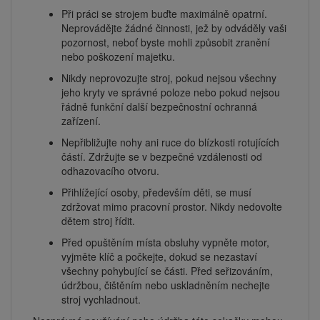
Při práci se strojem buďte maximálně opatrní.
Neprovádějte žádné činnosti, jež by odváděly vaši
pozornost, neboť byste mohli způsobit zranění
nebo poškození majetku.
Nikdy neprovozujte stroj, pokud nejsou všechny
jeho kryty ve správné poloze nebo pokud nejsou
řádně funkční další bezpečnostní ochranná
zařízení.
Nepřibližujte nohy ani ruce do blízkosti rotujících
částí. Zdržujte se v bezpečné vzdálenosti od
odhazovacího otvoru.
Přihlížející osoby, především děti, se musí
zdržovat mimo pracovní prostor. Nikdy nedovolte
dětem stroj řídit.
Před opuštěním místa obsluhy vypněte motor,
vyjměte klíč a počkejte, dokud se nezastaví
všechny pohybující se části. Před seřizováním,
údržbou, čištěním nebo uskladněním nechejte
stroj vychladnout.