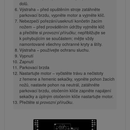
dolů.
Výstraha – před opuštěním stroje zatáhněte
parkovací brzdu, vypněte motor a vyjměte klíč.
Nebezpečí pořezání/useknutí končetin žacím
nožem – před prováděním údržby vyjměte klíč
a přečtěte si
provozní příručku
; nepřibližujte se
k pohybujícím se součástem; mějte vždy
namontované všechny ochranné kryty a štíty.
Výstraha – používejte ochranu sluchu.
Vypnutí
Zapnutí
Parkovací brzda
Nastartujte motor – vyčistěte trávu a nečistoty
z řemene a řemenic sekačky, vypněte pohon žacích
nožů, nastavte pohon na neutrál, zatáhněte
parkovací brzdu, otočením klíče zapněte napájení
sekačky a úplným otočením klíče nastartujte motor.
Přečtěte si
provozní příručku
.