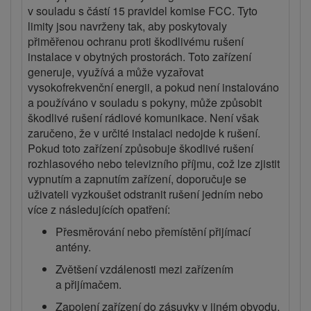
v souladu s částí 15 pravidel komise FCC. Tyto
limity jsou navrženy tak, aby poskytovaly
přiměřenou ochranu proti škodlivému rušení
instalace v obytných prostorách. Toto zařízení
generuje, využívá a může vyzařovat
vysokofrekvenční energii, a pokud není instalováno
a používáno v souladu s pokyny, může způsobit
škodlivé rušení rádiové komunikace. Není však
zaručeno, že v určité instalaci nedojde k rušení.
Pokud toto zařízení způsobuje škodlivé rušení
rozhlasového nebo televizního příjmu, což lze zjistit
vypnutím a zapnutím zařízení, doporučuje se
uživateli vyzkoušet odstranit rušení jedním nebo
více z následujících opatření:
Přesměrování nebo přemístění přijímací
antény.
Zvětšení vzdálenosti mezi zařízením
a přijímačem.
Zapojení zařízení do zásuvky v jiném obvodu,