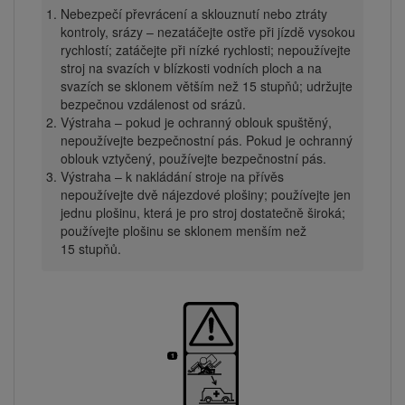
Nebezpečí převrácení a sklouznutí nebo ztráty
kontroly, srázy – nezatáčejte ostře při jízdě vysokou
rychlostí; zatáčejte při nízké rychlosti; nepoužívejte
stroj na svazích v blízkosti vodních ploch a na
svazích se sklonem větším než 15 stupňů; udržujte
bezpečnou vzdálenost od srázů.
Výstraha – pokud je ochranný oblouk spuštěný,
nepoužívejte bezpečnostní pás. Pokud je ochranný
oblouk vztyčený, používejte bezpečnostní pás.
Výstraha – k nakládání stroje na přívěs
nepoužívejte dvě nájezdové plošiny; používejte jen
jednu plošinu, která je pro stroj dostatečně široká;
používejte plošinu se sklonem menším než
15 stupňů.