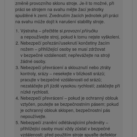
změně provozního sklonu stroje. Je-li to možné, při
práci se strojem na svahu mějte žací jednotky
spuštěné k zemi. Zvednutím žacích jednotek při práci
na svahu může dojít k narušení stability stroje.
Výstraha – přečtěte si
provozní příručku
a nepoužívejte stroj, pokud k tomu nejste vyškoleni.
Nebezpečí pořezání/useknutí končetiny žacím
nožem – přihlížející osoby se musí zdržovat
v bezpečné vzdálenosti; nepřevážejte na stroji
žádné osoby.
Nebezpečí převrácení a sklouznutí nebo ztráty
kontroly, srázy – nesekejte v blízkosti srázů;
pracujte v bezpečné vzdálenosti od srázů;
nezatáčejte při jízdě vysokou rychlostí; zatáčejte při
nízké rychlosti.
Nebezpečí převrácení – pokud je ochranný oblouk
vztyčen, poutejte se bezpečnostním pásem; pokud
je ochranný oblouk sklopen, bezpečnostní pás
nepoužívejte.
Nebezpečí zranění odlétávajícími předměty –
přihlížející osoby musí vždy zůstat v bezpečné
vzdálenosti; před použitím stroje spusťte deflektor