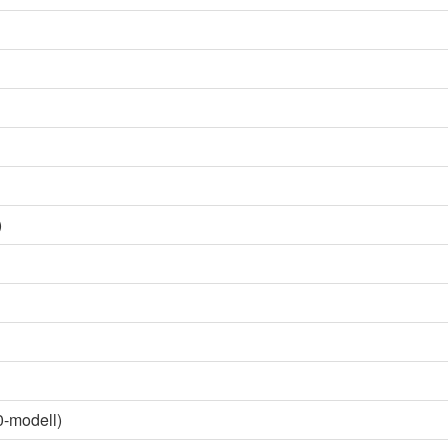
)
0-modell)