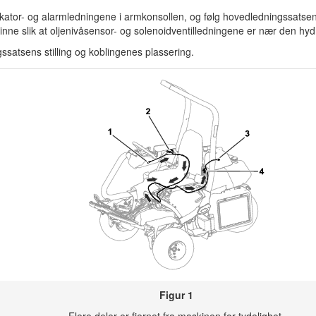
ikator- og alarmledningene i armkonsollen, og følg hovedledningssatse
kinne slik at oljenivåsensor- og solenoidventilledningene er nær den hy
gssatsens stilling og koblingenes plassering.
Figur 1
Flere deler er fjernet fra maskinen for tydelighet.