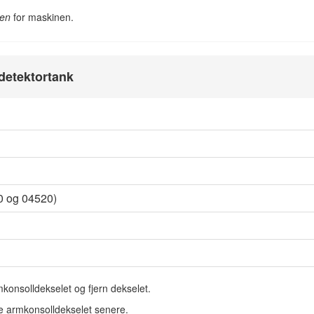
ken
for maskinen.
detektortank
0 og 04520)
konsolldekselet og fjern dekselet.
te armkonsolldekselet senere.