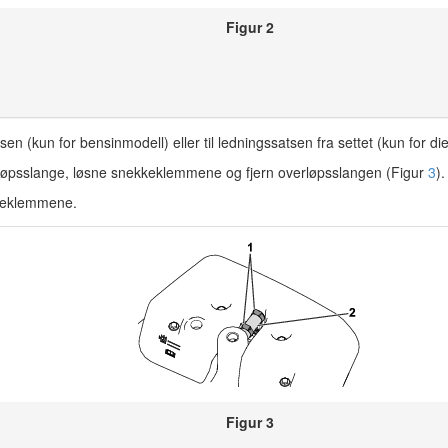
Figur 2
en (kun for bensinmodell) eller til ledningssatsen fra settet (kun for di
rløpsslange, løsne snekkeklemmene og fjern overløpsslangen (Figur
3
).
keklemmene.
Figur 3