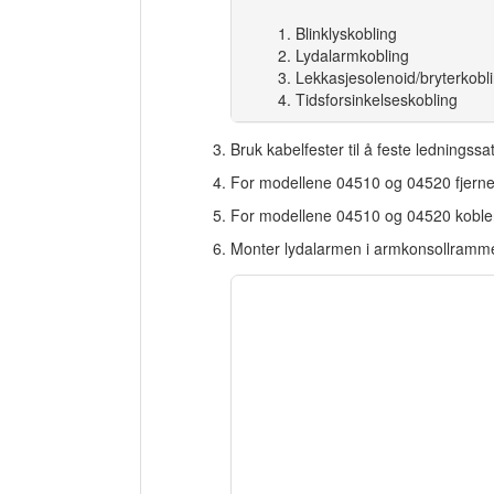
Blinklyskobling
Lydalarmkobling
Lekkasjesolenoid/bryterkobl
Tidsforsinkelseskobling
Bruk kabelfester til å feste lednings
For modellene 04510 og 04520 fjerner
For modellene 04510 og 04520 kobler d
Monter lydalarmen i armkonsollramm