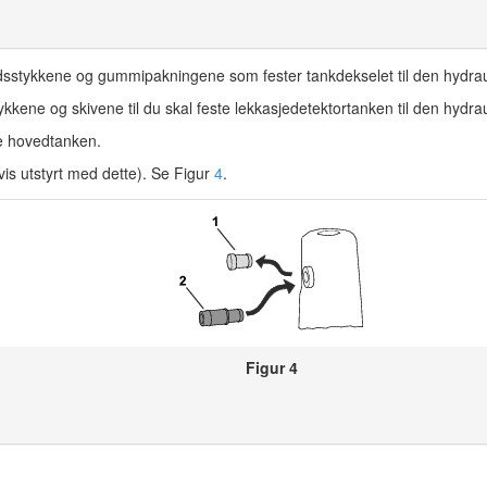
andsstykkene og gummipakningene som fester tankdekselet til den hydra
ykkene og skivene til du skal feste lekkasjedetektortanken til den hydr
ke hovedtanken.
vis utstyrt med dette). Se Figur
4
.
Figur 4