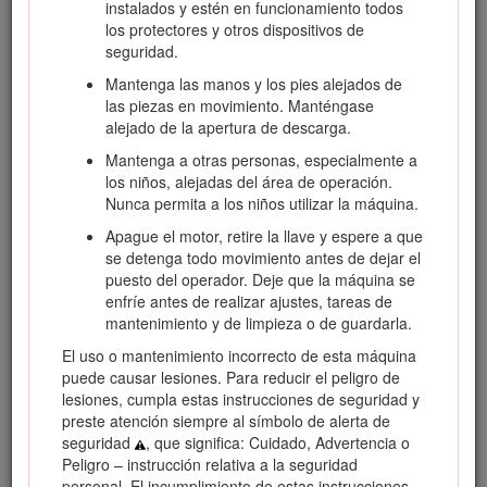
instalados y estén en funcionamiento todos
Visite www.Toro.com para buscar materiales de formación y
los protectores y otros dispositivos de
seguridad o información sobre accesorios, para localizar un
seguridad.
distribuidor o para registrar su producto.
Mantenga las manos y los pies alejados de
Cuando necesite asistencia técnica, piezas genuinas Toro o
las piezas en movimiento. Manténgase
información adicional, póngase en contacto con un Servicio
alejado de la apertura de descarga.
Técnico Autorizado o con Asistencia al Cliente de Toro, y
Mantenga a otras personas, especialmente a
tenga a mano los números de modelo y serie de su
los niños, alejadas del área de operación.
producto. Figura
1
identifica la ubicación de los números de
Nunca permita a los niños utilizar la máquina.
modelo y serie en el producto. Escriba los números en el
espacio provisto.
Apague el motor, retire la llave y espere a que
se detenga todo movimiento antes de dejar el
Important: Con su dispositivo móvil, puede escanear el
puesto del operador. Deje que la máquina se
código QR de la calcomanía del número de serie (en su
enfríe antes de realizar ajustes, tareas de
caso) para acceder a información sobre la garantía, las
mantenimiento y de limpieza o de guardarla.
piezas, y otra información sobre el producto.
El uso o mantenimiento incorrecto de esta máquina
puede causar lesiones. Para reducir el peligro de
lesiones, cumpla estas instrucciones de seguridad y
preste atención siempre al símbolo de alerta de
seguridad
, que significa: Cuidado, Advertencia o
Peligro – instrucción relativa a la seguridad
personal. El incumplimiento de estas instrucciones