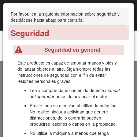
Por favor, lea la siguiente información sobre seguridad y
desplácese hacia abajo para cerrarla.
Seguridad
Seguridad en general
Segadora rotativa Groundsmaster® 4000 o 4100
Introducción
Este producto es capaz de amputar manos y pies y
de lanzar objetos al aire. Siga siempre todas las
Esta máquina es una máquina multiuso, diseñada para que
instrucciones de seguridad con el fin de evitar
la utilicen operadores profesionales contratados en
lesiones personales graves.
aplicaciones comerciales. Se ha diseñado principalmente
para segar césped bien mantenido en parques, campos de
Lea y comprenda el contenido de este
manual
golf, campos deportivos y zonas verdes comerciales. El uso
del operador
antes de arrancar el motor.
de este producto para otros propósitos que los previstos
Preste toda su atención al utilizar la máquina.
podría ser peligroso para usted y para otras personas.
No realice ninguna actividad que genere
Lea este manual detenidamente para aprender a utilizar y
distracciones, de lo contrario pueden
mantener correctamente su producto, y para evitar lesiones
producirse lesiones o daños en la propiedad.
y daños al producto. Usted es responsable de utilizar el
No utilice la máquina a menos que tenga
producto de forma correcta y segura.