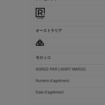
オーストラリア
モロッコ
AGREE PAR L’ANRT MAROC
Numéro d’agrément:
Date d’agrément: