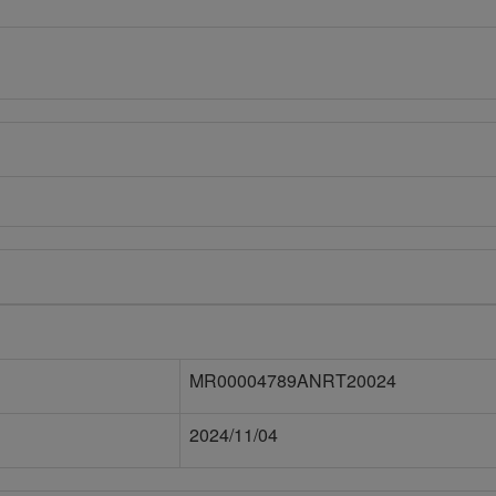
MR00004789ANRT20024
2024/11/04