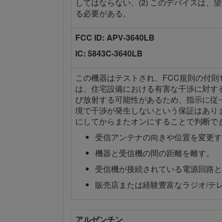
してはならない、(2) このデバイスは
る必要がある。
FCC ID: APV-3640LB
IC: 5843C-3640LB
この機器はテストされ、FCC規則の付則
は、住宅設備における有害な干渉に対す
び放射する可能性があるため、指示に従
境で干渉が発生しないという保証はあり
にしてからまたオンにすることで判断で
受信アンテナの向きや位置を変更す
機器と受信機の間の距離を離す。
受信機が接続されている電源回路と
販売店または経験豊富なラジオ/テ
アルゼンチン