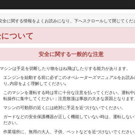
ensmaster® 3320 TriFlex® トラクショ
安全に関する情報をよくお読みになり、下へスクロールして閉じてくだ
全について
運転操作
保守
保管
安全に関する一般的な注意
マシンは手足を切断したり物をはね飛ばしたりする能力があります。
エンジンを始動する前に必ずこの
オペレーターズマニュアル
をお読み
ーンモアであり、そのような業務に従事するプロのオペレータが運転操
り､内容をよく理解してください｡
みに使用することを主たる目的とする機械です。このマシンは本来の目
このマシンを運転する時は常に十分な注意を払ってください。運転中
転操作に集中してください；注意散漫は事故の大きな原因となります
を十分に理解し、他人に迷惑の掛からない、適切で安全な方法でご使用
マシンの可動部の近くには絶対に手足を近づけないでください。
ての資料、代理店の検索、製品のご登録などについては www.Toro.c
ガードなどの安全保護機器が正しく機能していない時は、運転しない
ださい。
からないことはお気軽に弊社正規代理店におたずねください。お問い合
シリアル番号を刻印した銘板の取り付け位置を示します。いまのうちに
作業場所に、無用の大人、子供、ペットなどを近づけないでください