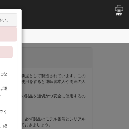
ンユニット
さい。
にな
作することを前提として製造されています。この
的から外れた使用をすると運転者本人や周囲の人
は運
。
ください。この製品を適切かつ安全に使用するの
om へ。
でく
わせの際には、必ず製品のモデル番号とシリアル
番号をメモしておきましょう。
。絶