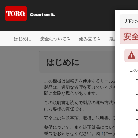
Gre
以下の
安
はじめに
安全について
組み立て
製品の概要
はじめに
この
この機械は回転刃を使用するリール式乗用グリ
製品は、適切な管理を受けている芝生の刈り込
間に危険な場合があります。
この説明書を読んで製品の運転方法や整備方法
はお客様の責任です。
安全上の注意事項、取扱い説明書、アクセサリについ
整備について、また純正部品についてなど、分
番号をお知らせください。図
1
にモデル番号と