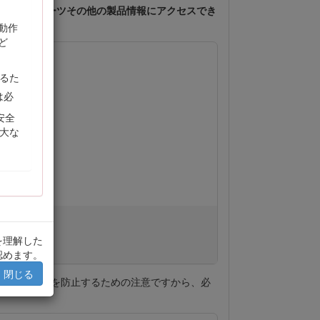
、製品保証、パーツその他の製品情報にアクセスでき
動作
ど
るた
は必
安全
大な
を理解した
認めます。
閉じる
大な人身事故を防止するための注意ですから、必