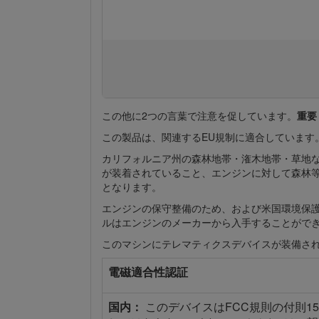
この他に2つの言葉で注意を促しています。
重要
この製品は、関連するEU規制に適合しています
カリフォルニア州の森林地帯・潅木地帯・草地な
が装着されていること、エンジンに対して森林等
となります。
エンジンの保守整備のため、および米国環境保護
ルはエンジンのメーカーから入手することがで
このマシンにテレマティクスデバイスが装備され
電磁適合性認証
国内：
このデバイスはFCC規則の付則1