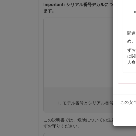
Important: シリアル番号デカルについ
ます。
間違
め、
ずお
に関
人身
この安
モデル番号とシリアル番号の場所：運
この説明書では、危険についての注意を促すた
ずお守りください。