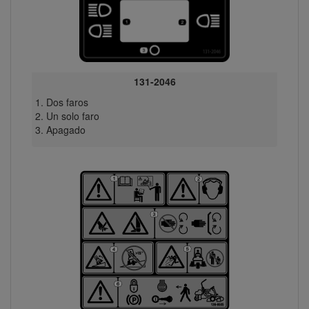
131-2046
Dos faros
Un solo faro
Apagado