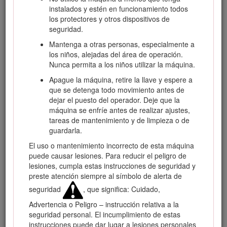
instalados y estén en funcionamiento todos
Visite www.Toro.com para obtener más información,
los protectores y otros dispositivos de
incluidos consejos de seguridad, materiales de formación,
seguridad.
información sobre accesorios, ayuda para encontrar a un
distribuidor o para registrar su producto.
Mantenga a otras personas, especialmente a
los niños, alejadas del área de operación.
Cuando necesite asistencia técnica, piezas genuinas Toro o
Nunca permita a los niños utilizar la máquina.
información adicional, póngase en contacto con un
distribuidor autorizado Toro y tenga a mano los números de
Apague la máquina, retire la llave y espere a
modelo y serie de su producto. Figure
1
identifica la
que se detenga todo movimiento antes de
ubicación de los números de modelo y serie en el producto.
dejar el puesto del operador. Deje que la
Escriba los números en el espacio provisto.
máquina se enfríe antes de realizar ajustes,
tareas de mantenimiento y de limpieza o de
Important: Con su dispositivo móvil, puede escanear el
guardarla.
código QR de la calcomanía del número de serie (en su
caso) para acceder a información sobre la garantía, las
El uso o mantenimiento incorrecto de esta máquina
piezas, y otra información sobre el producto.
puede causar lesiones. Para reducir el peligro de
lesiones, cumpla estas instrucciones de seguridad y
preste atención siempre al símbolo de alerta de
seguridad
, que significa: Cuidado,
Advertencia o Peligro – instrucción relativa a la
seguridad personal. El incumplimiento de estas
instrucciones puede dar lugar a lesiones personales