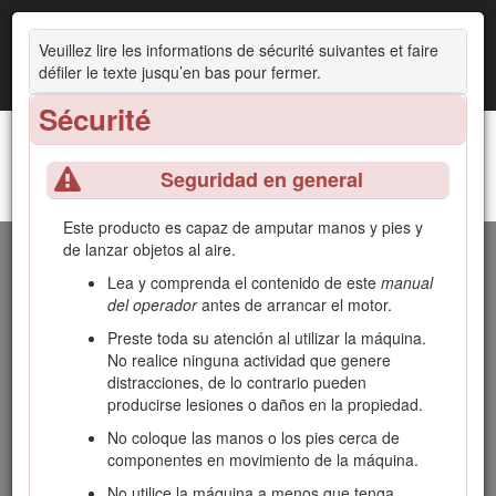
Veuillez lire les informations de sécurité suivantes et faire
défiler le texte jusqu’en bas pour fermer.
Sécurité
Seguridad en general
Unidad de tracción Greensmaster® 3300 TriFlex®
Introduction
Este producto es capaz de amputar manos y pies y
de lanzar objetos al aire.
Esta máquina es una segadora de green de asiento,
equipada con cuchillas de molinete, diseñada para ser
Lea y comprenda el contenido de este
manual
usada por operadores profesionales contratados en
del operador
antes de arrancar el motor.
aplicaciones comerciales. Se ha diseñado principalmente
Preste toda su atención al utilizar la máquina.
para cortar hierba en césped bien mantenido. El uso de este
No realice ninguna actividad que genere
producto para otros propósitos que los previstos podría ser
distracciones, de lo contrario pueden
peligroso para usted y para otras personas.
producirse lesiones o daños en la propiedad.
Lea este manual detenidamente para aprender a utilizar y
No coloque las manos o los pies cerca de
mantener correctamente su producto, y para evitar lesiones
componentes en movimiento de la máquina.
y daños al producto. Usted es responsable de utilizar el
producto de forma correcta y segura.
No utilice la máquina a menos que tenga