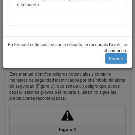
o la muerte.
Figure 1
En fermant cette section sur la sécurité, je reconnais l’avoir lue
Ubicación de los números de modelo y de serie –
et comprise.
levante el asiento y localice la placa del número de
Fermer
serie.
Este manual identifica peligros potenciales y contiene
mensajes de seguridad identificados por el símbolo de alerta
de seguridad (Figure
2
), que señala un peligro que puede
causar lesiones graves o la muerte si usted no sigue las
precauciones recomendadas.
Figure 2