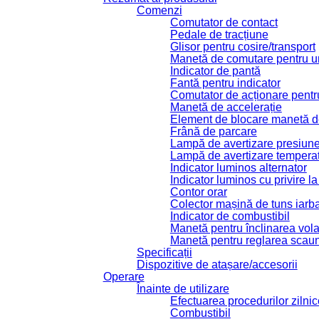
Comenzi
Comutator de contact
Pedale de tracțiune
Glisor pentru cosire/transport
Manetă de comutare pentru un
Indicator de pantă
Fantă pentru indicator
Comutator de acționare pentru
Manetă de accelerație
Element de blocare manetă de
Frână de parcare
Lampă de avertizare presiune
Lampă de avertizare temperatu
Indicator luminos alternator
Indicator luminos cu privire l
Contor orar
Colector mașină de tuns iarb
Indicator de combustibil
Manetă pentru înclinarea vola
Manetă pentru reglarea scaun
Specificații
Dispozitive de atașare/accesorii
Operare
Înainte de utilizare
Efectuarea procedurilor zilnic
Combustibil