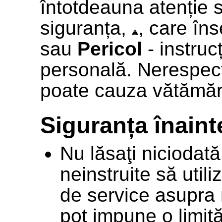
întotdeauna atenție s
siguranța,
, care î
sau
Pericol
- instruc
personală. Nerespect
poate cauza vătămăr
Siguranța înainte
Nu lăsaţi niciodat
neinstruite să util
de service asupra 
pot impune o limită