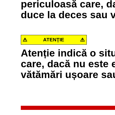
periculoasă care, d
duce la deces sau 
ATENŢIE
Atenție indică o sit
care, dacă nu este 
vătămări ușoare sa