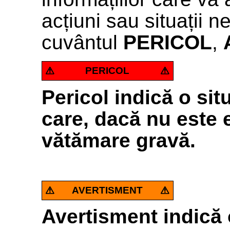
acțiuni sau situații 
cuvântul
PERICOL
,
PERICOL
Pericol indică o sit
care, dacă nu este 
vătămare gravă.
AVERTISMENT
Avertisment indică o