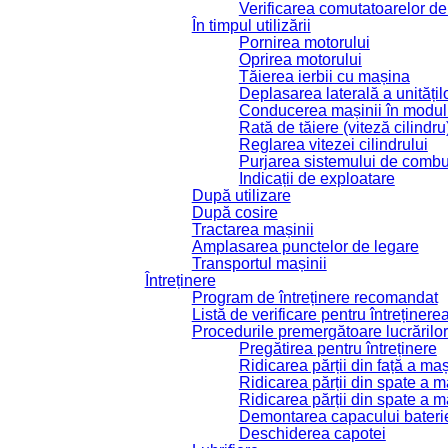
Verificarea comutatoarelor de
În timpul utilizării
Pornirea motorului
Oprirea motorului
Tăierea ierbii cu mașina
Deplasarea laterală a unitățil
Conducerea mașinii în modul 
Rată de tăiere (viteză cilindru
Reglarea vitezei cilindrului
Purjarea sistemului de combus
Indicații de exploatare
După utilizare
După cosire
Tractarea mașinii
Amplasarea punctelor de legare
Transportul mașinii
Întreținere
Program de întreținere recomandat
Listă de verificare pentru întreținerea
Procedurile premergătoare lucrărilor 
Pregătirea pentru întreținere
Ridicarea părții din față a maș
Ridicarea părții din spate a m
Ridicarea părții din spate a ma
Demontarea capacului bateri
Deschiderea capotei