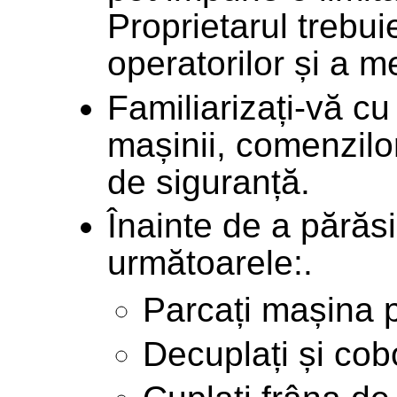
Proprietarul trebui
operatorilor și a m
Familiarizați-vă cu
mașinii, comenzilor
de siguranță.
Înainte de a părăsi
următoarele:.
Parcați mașina 
Decuplați și cobo