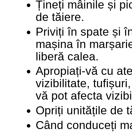
Țineți mâinile și pi
de tăiere.
Priviți în spate și
mașina în marșarie
liberă calea.
Apropiați-vă cu ate
vizibilitate, tufișu
vă pot afecta vizibi
Opriți unitățile de 
Când conduceți mași