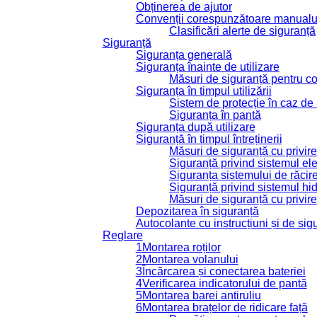
Obținerea de ajutor
Convenții corespunzătoare manualu
Clasificări alerte de siguranță
Siguranță
Siguranța generală
Siguranța înainte de utilizare
Măsuri de siguranță pentru co
Siguranța în timpul utilizării
Sistem de protecție în caz d
Siguranța în pantă
Siguranța după utilizare
Siguranță în timpul întreținerii
Măsuri de siguranță cu privire
Siguranță privind sistemul ele
Siguranța sistemului de răcir
Siguranță privind sistemul hid
Măsuri de siguranță cu privir
Depozitarea în siguranță
Autocolante cu instrucțiuni și de sig
Reglare
1
Montarea roților
2
Montarea volanului
3
Încărcarea și conectarea bateriei
4
Verificarea indicatorului de pantă
5
Montarea barei antiruliu
6
Montarea brațelor de ridicare față