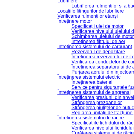
Lubrifiere
Lubrifierea rulmenților și a bu
Locațiile fitingurilor de lubrifiere
Verificarea rulmenților etanși
Întreţinere motor
Specificații ulei de motor
Verificarea nivelului uleiului 
Schimbarea uleiului de motor și
Întreținerea filtrului de aer
Întreținerea sistemului de carburant
Rezervorul de depozitare
Întreținerea rezervorului de c
Verificarea conductelor de com
Întreținerea separatorului de
Purjarea aerului din injectoar
Întreţinerea sistemului electric
Întreținerea bateriei
Service pentru siguranțele fuz
Întreţinerea sistemului de angrenaj
Verificarea presiunii din anve
Strângerea prezoanelor
Strângerea piulițelor de butuc
Reglarea unității de tracțiune
Întreținerea sistemului de răcire
Specificațiile lichidului de răc
Verificarea nivelului lichidului
Curățarea sistemului de răcir