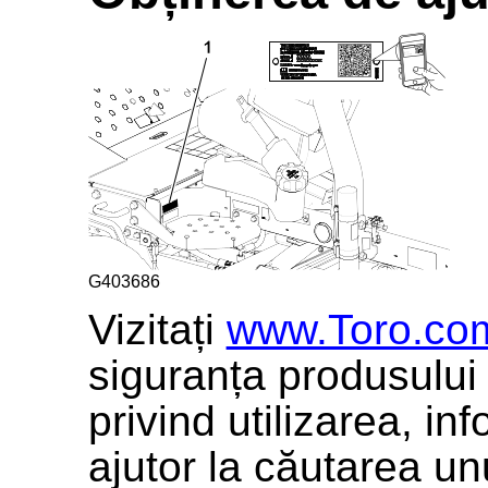
G403686
Vizitați
www.Toro.co
siguranța produsului 
privind utilizarea, inf
ajutor la căutarea unu