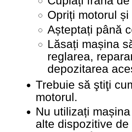
Cuplați frâna de
Opriți motorul și
Așteptați până c
Lăsați mașina s
reglarea, repara
depozitarea aces
Trebuie să ştiţi cu
motorul.
Nu utilizați mașina
alte dispozitive d