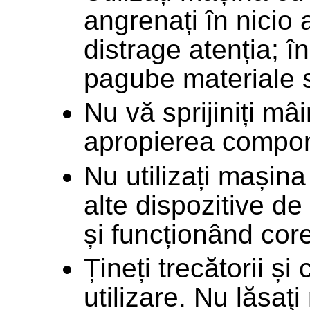
angrenați în nicio 
distrage atenția; î
pagube materiale 
Nu vă sprijiniți mâi
apropierea compone
Nu utilizați mașina
alte dispozitive d
și funcționând cor
Țineți trecătorii ș
utilizare. Nu lăsaţi