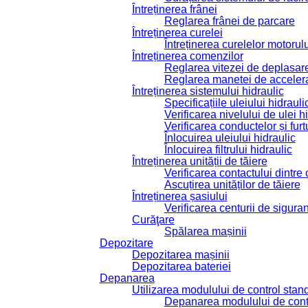
Întreținerea frânei
Reglarea frânei de parcare
Întreținerea curelei
Întreținerea curelelor motorul
Întreținerea comenzilor
Reglarea vitezei de deplasar
Reglarea manetei de accelera
Întreținerea sistemului hidraulic
Specificațiile uleiului hidrauli
Verificarea nivelului de ulei h
Verificarea conductelor și furt
Înlocuirea uleiului hidraulic
Înlocuirea filtrului hidraulic
Întreținerea unității de tăiere
Verificarea contactului dintre c
Ascuțirea unităților de tăiere
Întreținerea șasiului
Verificarea centurii de sigura
Curăţare
Spălarea mașinii
Depozitare
Depozitarea mașinii
Depozitarea bateriei
Depanarea
Utilizarea modulului de control sta
Depanarea modulului de cont