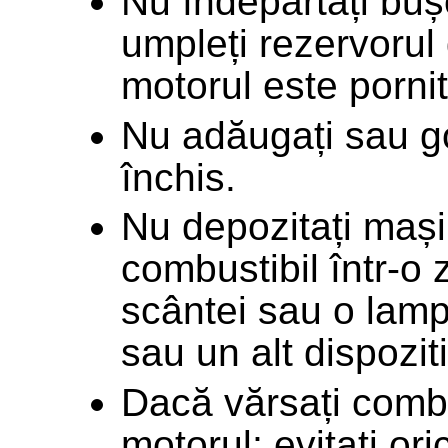
Nu îndepărtați buș
umpleți rezervorul
motorul este pornit
Nu adăugați sau gol
închis.
Nu depozitați mași
combustibil într-o
scântei sau o lamp
sau un alt dispoziti
Dacă vărsați combus
motorul; evitați or