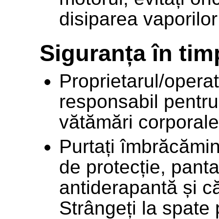
disiparea vaporilor
Siguranța în timp
Proprietarul/operat
responsabil pentru
vătămări corporal
Purtați îmbrăcămin
de protecție, panta
antiderapantă și că
Strângeți la spate 