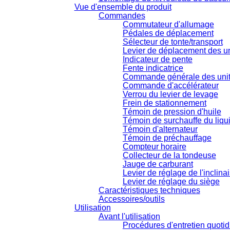
Vue d'ensemble du produit
Commandes
Commutateur d'allumage
Pédales de déplacement
Sélecteur de tonte/transport
Levier de déplacement des u
Indicateur de pente
Fente indicatrice
Commande générale des unit
Commande d'accélérateur
Verrou du levier de levage
Frein de stationnement
Témoin de pression d'huile
Témoin de surchauffe du liqu
Témoin d'alternateur
Témoin de préchauffage
Compteur horaire
Collecteur de la tondeuse
Jauge de carburant
Levier de réglage de l'inclina
Levier de réglage du siège
Caractéristiques techniques
Accessoires/outils
Utilisation
Avant l'utilisation
Procédures d'entretien quotid