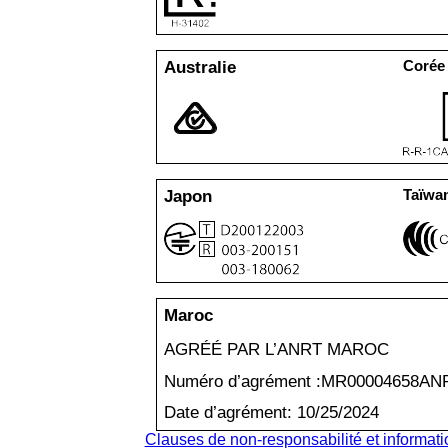
Australie
Corée
Japon
Taïwa
Maroc
AGRÉÉ PAR L
’
ANRT MAROC
Numéro d
’
agrément :MR00004658AN
Date d
’
agrément: 10/25/2024
Clauses de non-responsabilité et informati