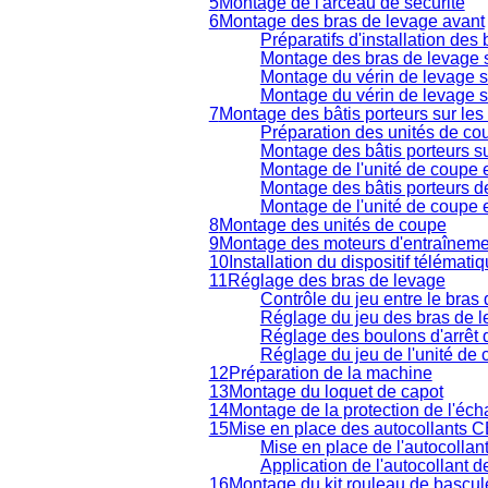
5
Montage de l'arceau de sécurité
6
Montage des bras de levage avant
Préparatifs d'installation des
Montage des bras de levage 
Montage du vérin de levage s
Montage du vérin de levage su
7
Montage des bâtis porteurs sur les
Préparation des unités de co
Montage des bâtis porteurs su
Montage de l'unité de coupe et
Montage des bâtis porteurs d
Montage de l'unité de coupe e
8
Montage des unités de coupe
9
Montage des moteurs d'entraîneme
10
Installation du dispositif télémati
11
Réglage des bras de levage
Contrôle du jeu entre le bras 
Réglage du jeu des bras de 
Réglage des boulons d'arrêt 
Réglage du jeu de l'unité de 
12
Préparation de la machine
13
Montage du loquet de capot
14
Montage de la protection de l'éc
15
Mise en place des autocollants 
Mise en place de l'autocollan
Application de l'autocollant
16
Montage du kit rouleau de bascul