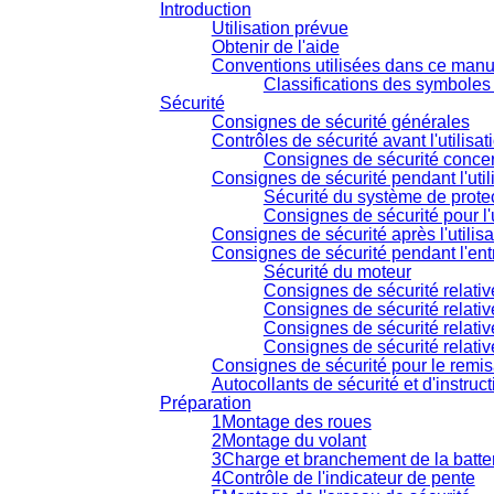
Introduction
Utilisation prévue
Obtenir de l'aide
Conventions utilisées dans ce manu
Classifications des symboles 
Sécurité
Consignes de sécurité générales
Contrôles de sécurité avant l'utilisat
Consignes de sécurité concer
Consignes de sécurité pendant l'util
Sécurité du système de prote
Consignes de sécurité pour l'u
Consignes de sécurité après l'utilisa
Consignes de sécurité pendant l'ent
Sécurité du moteur
Consignes de sécurité relativ
Consignes de sécurité relati
Consignes de sécurité relati
Consignes de sécurité relati
Consignes de sécurité pour le remi
Autocollants de sécurité et d'instruc
Préparation
1
Montage des roues
2
Montage du volant
3
Charge et branchement de la batte
4
Contrôle de l'indicateur de pente