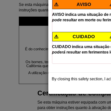
AVISO
Se esta máquina estiver equipada com um equipamento
instruções quanto à ativação do dispositivo.
AVISO indica uma situação de ri
pode
resultar em morte ou feri
CUIDADO
CUIDADO indica uma situação de
É do conhecimento do Estado da Califórnia que o e
poderá
resultar em ferimentos
cancro, defeitos d
Os bornes, terminais e restantes acessórios da ba
Califórnia que estes produtos químicos podem pro
A utilização deste produto pode causar exposição
podendo provocar cancro, de
By closing this safety section, I 
Certificação de compat
Se esta máquina estiver equipada com um 
para obter instruções quanto à ativação do