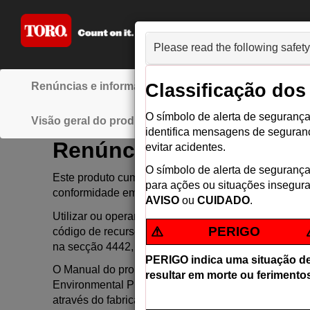
Unidade de 
Please read the following safety
­Renúncias e informações regulamentares
­Introd
Classificação dos
O símbolo de alerta de seguranç
­Visão geral do produto
­Funcionamento
­Ma
identifica mensagens de seguran
Renúncias e informaçõe
evitar acidentes.
O símbolo de alerta de seguranç
Este produto cumpre todas as diretivas europeias re
para ações ou situações insegura
conformidade em separado, específica do produto.
AVISO
ou
CUIDADO
.
Utilizar ou operar o motor em qualquer terreno com 
PERIGO
código de recursos públicos da Califórnia exceto s
na secção 4442, mantido em boas condições ou o mot
PERIGO indica uma situação de 
O Manual do proprietário do motor é fornecido para
resultar em morte ou ferimento
Environmental Protection Agency (EPA) e regulamento
através do fabricante do motor.