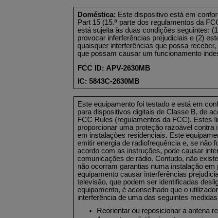
Doméstica:
Este dispositivo está em conf
Part 15 (15.ª parte dos regulamentos da FC
está sujeita às duas condições seguintes: (1
provocar inferferências prejudiciais e (2) est
quaisquer interferências que possa receber, 
que possam causar um funcionamento indes
FCC ID: APV-2630MB
IC: 5843C-2630MB
Este equipamento foi testado e está em con
para dispositivos digitais de Classe B, de a
FCC Rules (regulamentos da FCC). Estes li
proporcionar uma proteção razoável contra in
em instalações residenciais. Este equipament
emitir energia de radiofrequência e, se não fo
acordo com as instruções, pode causar inter
comunicações de rádio. Contudo, não existe
não ocorram garantias numa instalação em p
equipamento causar interferências prejudici
televisão, que podem ser identificadas desli
equipamento, é aconselhado que o utilizador 
interferência de uma das seguintes medidas
Reorientar ou reposicionar a antena re