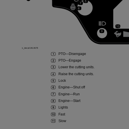
s_decal136-3678
PTO
—
Disengage
PTO
—
Engage
Lower the cutting units.
Raise the cutting units.
Lock
Engine
—
Shut off
Engine
—
Run
Engine
—
Start
Lights
Fast
Slow