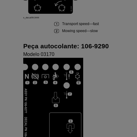
s_decal99-3444
Transport speed
—
fast
Mowing speed
—
slow
Peça autocolante:
106-9290
Modelo 03170