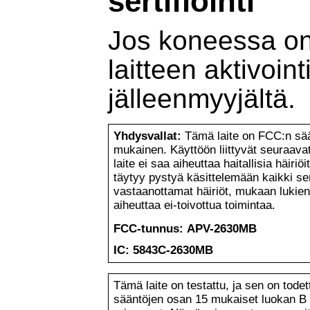
sertifiointi
Jos koneessa on 
laitteen aktivoint
jälleenmyyjältä.
Yhdysvallat:
Tämä laite on FCC:n sä
mukainen. Käyttöön liittyvät seuraava
laite ei saa aiheuttaa haitallisia häiriö
täytyy pystyä käsittelemään kaikki se
vastaanottamat häiriöt, mukaan lukien 
aiheuttaa ei-toivottua toimintaa.
FCC-tunnus: APV-2630MB
IC: 5843C-2630MB
Tämä laite on testattu, ja sen on tode
sääntöjen osan 15 mukaiset luokan B d