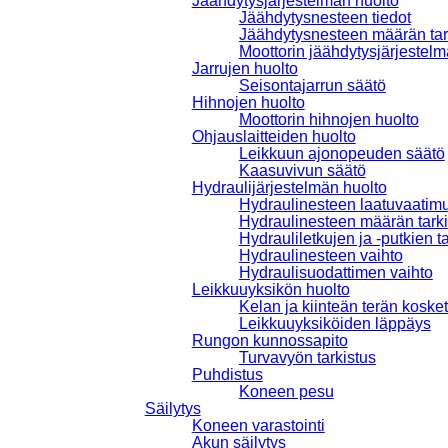
Jäähdytysjärjestelmän huolto
Jäähdytysnesteen tiedot
Jäähdytysnesteen määrän tar
Moottorin jäähdytysjärjestel
Jarrujen huolto
Seisontajarrun säätö
Hihnojen huolto
Moottorin hihnojen huolto
Ohjauslaitteiden huolto
Leikkuun ajonopeuden säätö
Kaasuvivun säätö
Hydraulijärjestelmän huolto
Hydraulinesteen laatuvaatim
Hydraulinesteen määrän tarki
Hydrauliletkujen ja -putkien t
Hydraulinesteen vaihto
Hydraulisuodattimen vaihto
Leikkuuyksikön huolto
Kelan ja kiinteän terän koske
Leikkuuyksiköiden läppäys
Rungon kunnossapito
Turvavyön tarkistus
Puhdistus
Koneen pesu
Säilytys
Koneen varastointi
Akun säilytys