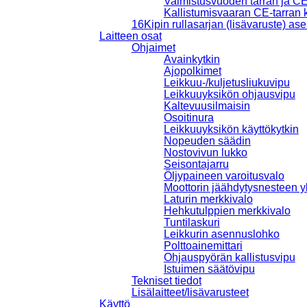
Valmistusvuoden tarran ja CE-
Kallistumisvaaran CE-tarran k
16
Kipin rullasarjan (lisävaruste) as
Laitteen osat
Ohjaimet
Avainkytkin
Ajopolkimet
Leikkuu-/kuljetusliukuvipu
Leikkuuyksikön ohjausvipu
Kaltevuusilmaisin
Osoitinura
Leikkuuyksikön käyttökytkin
Nopeuden säädin
Nostovivun lukko
Seisontajarru
Öljypaineen varoitusvalo
Moottorin jäähdytysnesteen 
Laturin merkkivalo
Hehkutulppien merkkivalo
Tuntilaskuri
Leikkurin asennuslohko
Polttoainemittari
Ohjauspyörän kallistusvipu
Istuimen säätövipu
Tekniset tiedot
Lisälaitteet/lisävarusteet
Käyttö