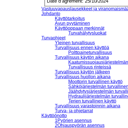
Date d
’
agrément: 25/10/2024
Vastuuvapauslausekkeet ja viranomaismää
Johdanto
Käyttötarkoitus
Avun pyytäminen
Käyttöoppaan merkinnät
Turvahälytysluokat
Turvaohjeet
Yleinen turvallisuus
Turvallisuus ennen käyttöä
Polttoaineturvallisuus
Turvallisuus käytön aikana
Kaatumissuojausjärjestelmän
Turvallisuus rinteissä
Turvallisuus käytön jälkeen
Turvallisuus huollon aikana
Moottorin turvallinen käyttö
Sähköjärjestelmän turvallinen
Jäähdytysjärjestelmän turvall
Hydraulijärjestelmän turvallin
Terien turvallinen käyttö
Turvallisuus varastoinnin aikana
Turva- ja ohjetarrat
Käyttöönotto
1
Pyörien asennus
2
Ohjauspyörän asennus