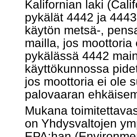
Kalifornian laki (Cal
pykälät 4442 ja 4443
käytön metsä-, pensai
mailla, jos moottoria 
pykälässä 4442 main
käyttökunnossa pidet
jos moottoria ei ole s
palovaaran ehkäisem
Mukana toimitettava
on Yhdysvaltojen ym
EPA:han (Environmen