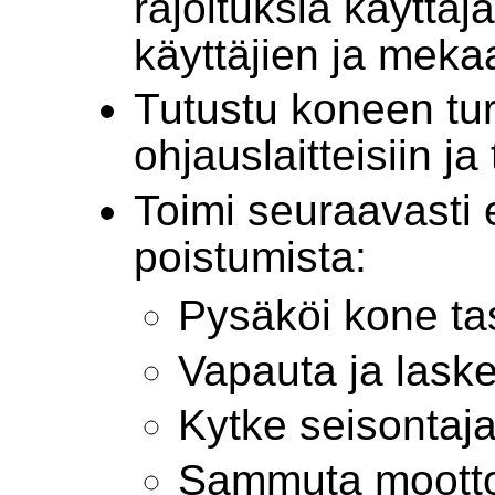
rajoituksia käyttäj
käyttäjien ja meka
Tutustu koneen turv
ohjauslaitteisiin ja
Toimi seuraavasti 
poistumista:
Pysäköi kone tas
Vapauta ja laske
Kytke seisontaja
Sammuta moottori