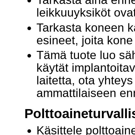
leikkuuyksiköt ov
Tarkasta koneen käy
esineet, joita kone
Tämä tuote luo sä
käytät implantoitav
laitetta, ota yhtey
ammattilaiseen en
Polttoaineturvall
Käsittele polttoain