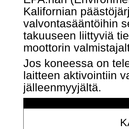
Kalifornian päästöjä
valvontasääntöihin 
takuuseen liittyviä ti
moottorin valmistajal
Jos koneessa on tele
laitteen aktivointiin v
jälleenmyyjältä.
K