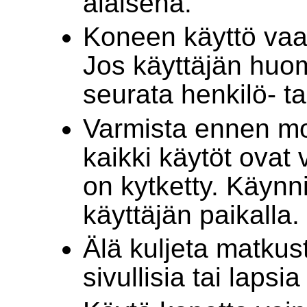
alaisena.
Koneen käyttö vaat
Jos käyttäjän huom
seurata henkilö- t
Varmista ennen moo
kaikki käytöt ovat 
on kytketty. Käynni
käyttäjän paikalla.
Älä kuljeta matkus
sivullisia tai lapsi