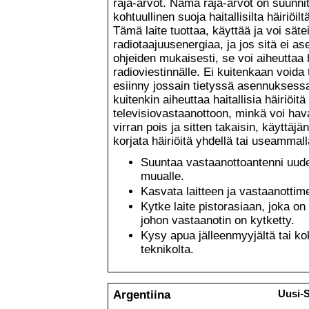
raja-arvot. Nämä raja-arvot on suunni
kohtuullinen suoja haitallisilta häiriöi
Tämä laite tuottaa, käyttää ja voi sätei
radiotaajuusenergiaa, ja jos sitä ei as
ohjeiden mukaisesti, se voi aiheuttaa ha
radioviestinnälle. Ei kuitenkaan voida t
esiinny jossain tietyssä asennuksessa
kuitenkin aiheuttaa haitallisia häiriöitä 
televisiovastaanottoon, minkä voi hava
virran pois ja sitten takaisin, käyttäjä
korjata häiriöitä yhdellä tai useammal
Suuntaa vastaanottoantenni uudel
muualle.
Kasvata laitteen ja vastaanottime
Kytke laite pistorasiaan, joka on 
johon vastaanotin on kytketty.
Kysy apua jälleenmyyjältä tai ko
teknikolta.
Argentiina
Uusi-S