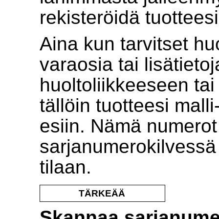
rekisteröidä tuotteesi
Aina kun tarvitset hu
varaosia tai lisätieto
huoltoliikkeeseen ta
tällöin tuotteesi mall
esiin. Nämä numerot 
sarjanumerokilvess
tilaan.
TÄRKEÄÄ
Skannaa sarjanumer