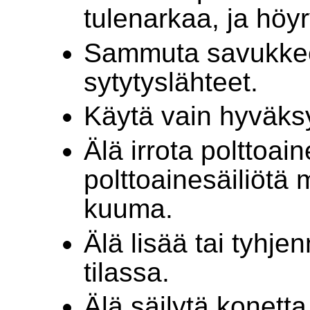
tulenarkaa, ja höyr
Sammuta savukkeet,
sytytyslähteet.
Käytä vain hyväksy
Älä irrota polttoain
polttoainesäiliötä 
kuuma.
Älä lisää tai tyhje
tilassa.
Älä säilytä konetta 