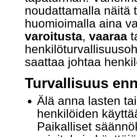
noudattamalla näitä t
huomioimalla aina v
varoitusta
,
vaaraa
t
henkilöturvallisuusoh
saattaa johtaa henki
Turvallisuus en
Älä anna lasten ta
henkilöiden käyttää
Paikalliset säännö