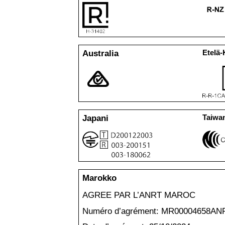
Australia
Etelä-
Japani
Taiwa
Marokko
AGREE PAR L
’
ANRT MAROC
Numéro d
’
agrément: MR00004658AN