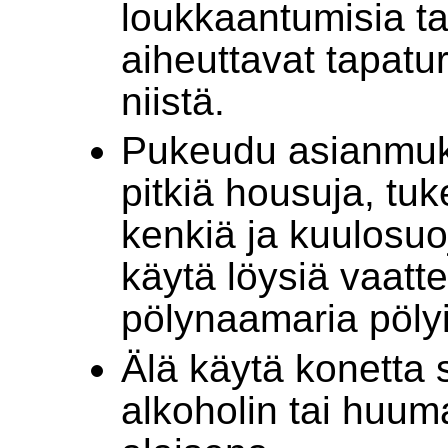
loukkaantumisia t
aiheuttavat tapatu
niistä.
Pukeudu asianmuka
pitkiä housuja, tu
kenkiä ja kuulosuoj
käytä löysiä vaatte
pölynaamaria pölyi
Älä käytä konetta 
alkoholin tai huum