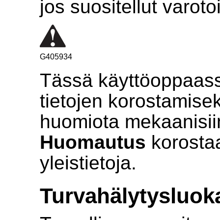
jos suositellut varot
G405934
Tässä käyttöoppaass
tietojen korostamise
huomiota mekaanisiin 
Huomautus
korostaa
yleistietoja.
Turvahälytysluok