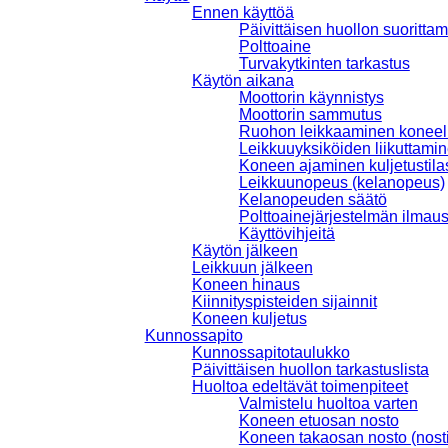
Ennen käyttöä
Päivittäisen huollon suoritta
Polttoaine
Turvakytkinten tarkastus
Käytön aikana
Moottorin käynnistys
Moottorin sammutus
Ruohon leikkaaminen koneel
Leikkuuyksiköiden liikuttam
Koneen ajaminen kuljetustila
Leikkuunopeus (kelanopeus)
Kelanopeuden säätö
Polttoainejärjestelmän ilmau
Käyttövihjeitä
Käytön jälkeen
Leikkuun jälkeen
Koneen hinaus
Kiinnityspisteiden sijainnit
Koneen kuljetus
Kunnossapito
Kunnossapitotaulukko
Päivittäisen huollon tarkastuslista
Huoltoa edeltävät toimenpiteet
Valmistelu huoltoa varten
Koneen etuosan nosto
Koneen takaosan nosto (nost