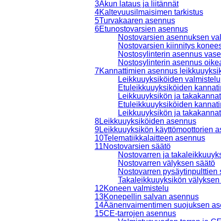
3
Akun lataus ja liitännät
4
Kaltevuusilmaisimen tarkistus
5
Turvakaaren asennus
6
Etunostovarsien asennus
Nostovarsien asennuksen val
Nostovarsien kiinnitys konee
Nostosylinterin asennus vas
Nostosylinterin asennus oike
7
Kannattimien asennus leikkuuyksi
Leikkuuyksiköiden valmistelu
Etuleikkuuyksiköiden kannat
Leikkuuyksikön ja takakanna
Etuleikkuuyksiköiden kannati
Leikkuuyksikön ja takakanna
8
Leikkuuyksiköiden asennus
9
Leikkuuyksikön käyttömoottorien 
10
Telematiikkalaitteen asennus
11
Nostovarsien säätö
Nostovarren ja takaleikkuuyks
Nostovarren välyksen säätö
Nostovarren pysäytinpulttien 
Takaleikkuuyksikön välyksen
12
Koneen valmistelu
13
Konepellin salvan asennus
14
Äänenvaimentimen suojuksen a
15
CE-tarrojen asennus