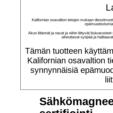
L
Kalifornian osavaltion tietojen mukaan dieselmoot
epämuodostumia t
Akun liitännät ja navat ja niihin liittyvät lisävarusteet
aiheuttavat syöpää ja haittaavat
Tämän tuotteen käyttämin
Kalifornian osavaltion 
synnynnäisiä epämuod
li
Sähkömagneet