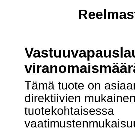
Reelmas
Vastuuvapauslau
viranomaismäär
Tämä tuote on asiaa
direktiivien mukainen.
tuotekohtaisessa
vaatimustenmukaisu