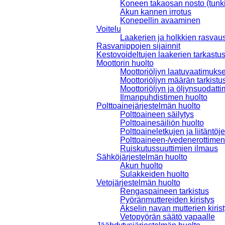
Koneen takaosan nosto (tunki
Akun kannen irrotus
Konepellin avaaminen
Voitelu
Laakerien ja holkkien rasvau
Rasvanippojen sijainnit
Kestovoideltujen laakerien tarkastu
Moottorin huolto
Moottoriöljyn laatuvaatimukse
Moottoriöljyn määrän tarkistu
Moottoriöljyn ja öljynsuodatt
Ilmanpuhdistimen huolto
Polttoainejärjestelmän huolto
Polttoaineen säilytys
Polttoainesäiliön huolto
Polttoaineletkujen ja liitäntöj
Polttoaineen-/vedenerottimen
Ruiskutussuuttimien ilmaus
Sähköjärjestelmän huolto
Akun huolto
Sulakkeiden huolto
Vetojärjestelmän huolto
Rengaspaineen tarkistus
Pyöränmuttereiden kiristys
Akselin navan mutterien kiris
Vetopyörän säätö vapaalle