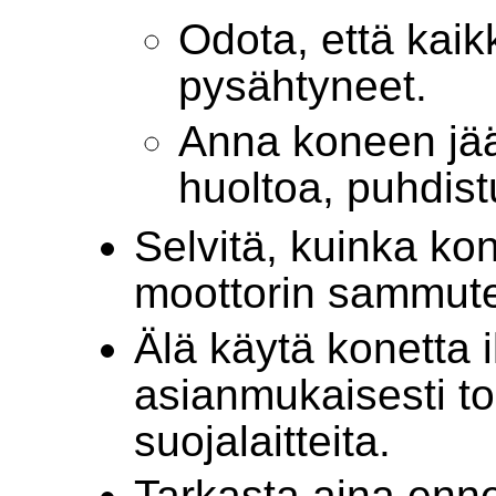
Odota, että kaikk
pysähtyneet.
Anna koneen jä
huoltoa, puhdistu
Selvitä, kuinka ko
moottorin sammute
Älä käytä konetta i
asianmukaisesti to
suojalaitteita.
Tarkasta aina enne