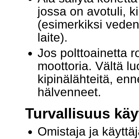
jossa on avotuli, ki
(esimerkiksi vede
laite).
Jos polttoainetta r
moottoria. Vältä l
kipinälähteitä, enn
hälvenneet.
Turvallisuus kä
Omistaja ja käyttäj