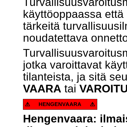
Turvallisuusvaroitus
käyttöoppaassa että
tärkeitä turvallisuusi
noudatettava onnett
Turvallisuusvaroitusm
jotka varoittavat käyt
tilanteista, ja sitä s
VAARA
tai
VAROIT
HENGENVAARA
Hengenvaara: ilmais