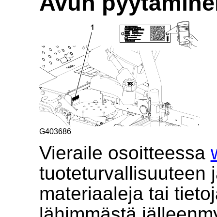
Avun pyytämine
G403686
Vieraile osoitteessa
tuoteturvallisuuteen j
materiaaleja tai tietoj
lähimmästä jälleenmyy