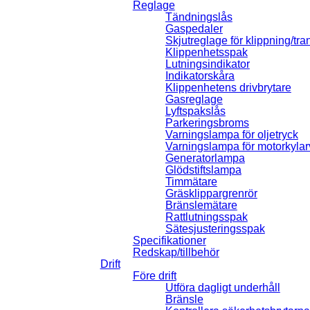
Reglage
Tändningslås
Gaspedaler
Skjutreglage för klippning/tra
Klippenhetsspak
Lutningsindikator
Indikatorskåra
Klippenhetens drivbrytare
Gasreglage
Lyftspakslås
Parkeringsbroms
Varningslampa för oljetryck
Varningslampa för motorkylar
Generatorlampa
Glödstiftslampa
Timmätare
Gräsklippargrenrör
Bränslemätare
Rattlutningsspak
Sätesjusteringsspak
Specifikationer
Redskap/tillbehör
Drift
Före drift
Utföra dagligt underhåll
Bränsle