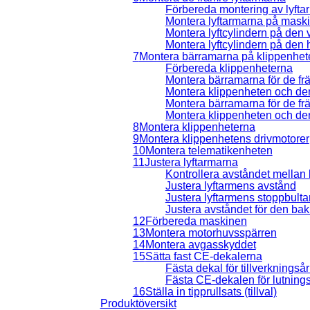
Förbereda montering av lyfta
Montera lyftarmarna på mask
Montera lyftcylindern på den 
Montera lyftcylindern på den 
7
Montera bärramarna på klippenhet
Förbereda klippenheterna
Montera bärramarna för de fr
Montera klippenheten och de
Montera bärramarna för de fr
Montera klippenheten och de
8
Montera klippenheterna
9
Montera klippenhetens drivmotorer
10
Montera telematikenheten
11
Justera lyftarmarna
Kontrollera avståndet mellan 
Justera lyftarmens avstånd
Justera lyftarmens stoppbulta
Justera avståndet för den ba
12
Förbereda maskinen
13
Montera motorhuvsspärren
14
Montera avgasskyddet
15
Sätta fast CE-dekalerna
Fästa dekal för tillverknings
Fästa CE-dekalen för lutnings
16
Ställa in tipprullsats (tillval)
Produktöversikt