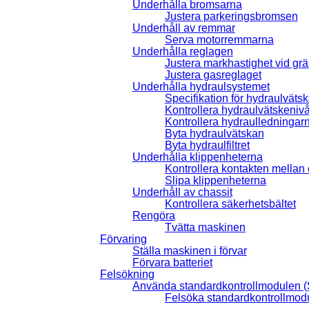
Underhålla bromsarna
Justera parkeringsbromsen
Underhåll av remmar
Serva motorremmarna
Underhålla reglagen
Justera markhastighet vid grä
Justera gasreglaget
Underhålla hydraulsystemet
Specifikation för hydraulväts
Kontrollera hydraulvätskeniv
Kontrollera hydraulledningar
Byta hydraulvätskan
Byta hydraulfiltret
Underhålla klippenheterna
Kontrollera kontakten mellan
Slipa klippenheterna
Underhåll av chassit
Kontrollera säkerhetsbältet
Rengöra
Tvätta maskinen
Förvaring
Ställa maskinen i förvar
Förvara batteriet
Felsökning
Använda standardkontrollmodulen 
Felsöka standardkontrollmo