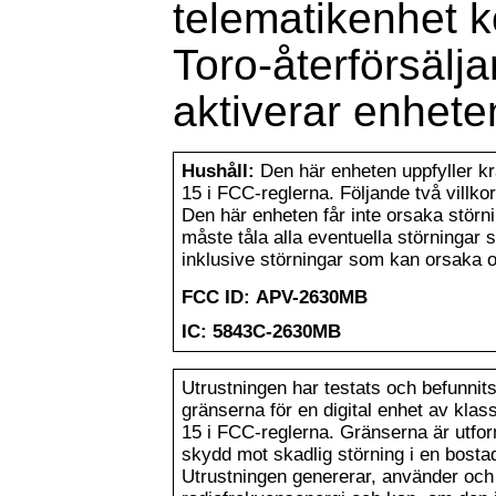
telematikenhet k
Toro-återförsälj
aktiverar enhete
Hushåll:
Den här enheten uppfyller kr
15 i FCC-reglerna. Följande två villkor 
Den här enheten får inte orsaka störn
måste tåla alla eventuella störningar 
inklusive störningar som kan orsaka o
FCC ID: APV-2630MB
IC: 5843C-2630MB
Utrustningen har testats och befunn
gränserna för en digital enhet av klass
15 i FCC-reglerna. Gränserna är utform
skydd mot skadlig störning i en bostad
Utrustningen genererar, använder och