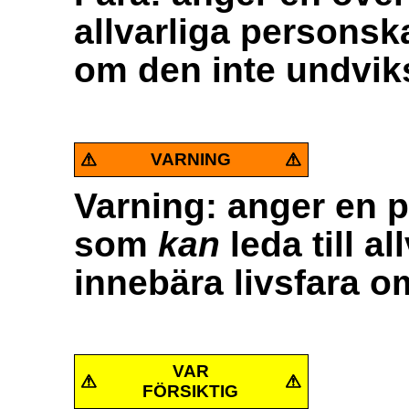
allvarliga personsk
om den inte undvik
VARNING
Varning: anger en po
som
kan
leda till a
innebära livsfara o
VAR
FÖRSIKTIG