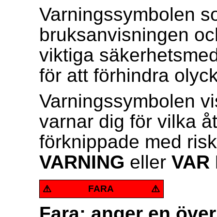
Varningssymbolen so
bruksanvisningen och
viktiga säkerhetsme
för att förhindra olyck
Varningssymbolen vi
varnar dig för vilka å
förknippade med risk
VARNING
eller
VAR 
FARA
Fara: anger en öv