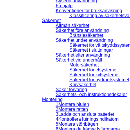
Avsedd användning
Få hjälp
Konventioner för bruksanvisning
Klassificering av säkerhetsva
Säkerhet
Allmän säkerhet
Säkerhet före användning
Bränslesäkerhet
Säkerhet under användning
Säkerhet för vältskyddssyste
Säkerhet i sluttningar
Säkerhet efter användning
Säkerhet vid underhåll
Motorsäkerhet
Säkerhet för elsystemet
Säkerhet för kylsystemet
Säkerhet för hydraulsystemet
Knivsäkerhet
Säker förvaring
Säkerhets- och instruktionsdekaler
Montering
1
Montera hjulen
2
Montera ratten
3
Ladda och ansluta batteriet
4
Kontrollera lutningsindikatorn
5
Montera störtbågen
6
Montera de främre lyftarmarna