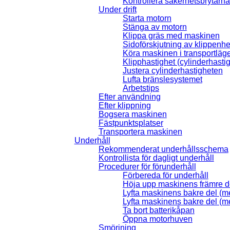
Kontrollera säkerhetsbrytarna
Under drift
Starta motorn
Stänga av motorn
Klippa gräs med maskinen
Sidoförskjutning av klippenh
Köra maskinen i transportläge
Klipphastighet (cylinderhastig
Justera cylinderhastigheten
Lufta bränslesystemet
Arbetstips
Efter användning
Efter klippning
Bogsera maskinen
Fästpunktsplatser
Transportera maskinen
Underhåll
Rekommenderat underhållsschema
Kontrollista för dagligt underhåll
Procedurer för förunderhåll
Förbereda för underhåll
Höja upp maskinens främre d
Lyfta maskinens bakre del (m
Lyfta maskinens bakre del (m
Ta bort batterikåpan
Öppna motorhuven
Smörjning