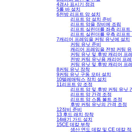
4
경사 표시기 점검
5
롤 바 설치
6
전방 리프트 암 설치
리프트 암 설치 준비
리프트 암을 장비에 조립
리프트 실린더를 좌측 리프트
리프트 실린더를 우측 리프트
7
캐리어 프레임을 커팅 유닛에 설치
커팅 유닛 준비
캐리어 프레임을 전방 커팅 
커팅 유닛 및 후방 캐리어 프
전방 커팅 유닛용 캐리어 프레
커팅 유닛 및 후방 캐리어 프
8
커팅 유닛 장착
9
커팅 유닛 구동 모터 설치
10
텔레매틱스 장치 설치
11
리프트 암 조정
리프트 암 및 후방 커팅 유닛 
리프트 암 간격 조정
리프트 암 스톱 볼트 조정
후방 커팅 유닛의 간격 조정
12
장비 준비
13
후드 래치 장착
14
배기 가드 설치
15
CE
데칼 부착
생산 연도 데칼 및
CE
데칼 