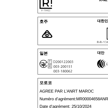
대한
호주
대만
일본
모로코
AGREE PAR L
’
ANRT MAROC
Numéro d
’
agrément:MR00004658AN
Date d
’
agrément: 25/10/2024