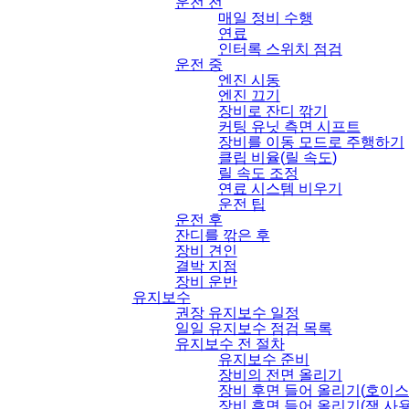
운전 전
매일 정비 수행
연료
인터록 스위치 점검
운전 중
엔진 시동
엔진 끄기
장비로 잔디 깎기
커팅 유닛 측면 시프트
장비를 이동 모드로 주행하기
클립 비율
(
릴 속도
)
릴 속도 조정
연료 시스템 비우기
운전 팁
운전 후
잔디를 깎은 후
장비 견인
결박 지점
장비 운반
유지보수
권장 유지보수 일정
일일 유지보수 점검 목록
유지보수 전 절차
유지보수 준비
장비의 전면 올리기
장비 후면 들어 올리기
(
호이스
장비 후면 들어 올리기
(
잭 사