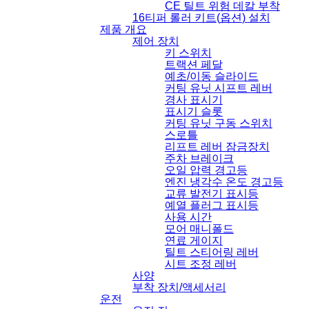
CE
틸트 위험 데칼 부착
16
티퍼 롤러 키트
(
옵션
)
설치
제품 개요
제어 장치
키 스위치
트랙션 페달
예초
/
이동 슬라이드
커팅 유닛 시프트 레버
경사 표시기
표시기 슬롯
커팅 유닛 구동 스위치
스로틀
리프트 레버 잠금장치
주차 브레이크
오일 압력 경고등
엔진 냉각수 온도 경고등
교류 발전기 표시등
예열 플러그 표시등
사용 시간
모어 매니폴드
연료 게이지
틸트 스티어링 레버
시트 조정 레버
사양
부착 장치
/
액세서리
운전