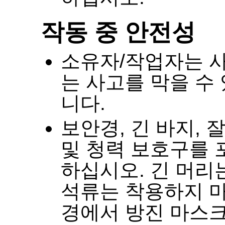
작동 중 안전성
소유자
/
작업자는 
는 사고를 막을 수
니다
.
보안경
,
긴 바지
,
잘
및 청력 보호구를
하십시오
.
긴 머리
석류는 착용하지 
경에서 방진 마스