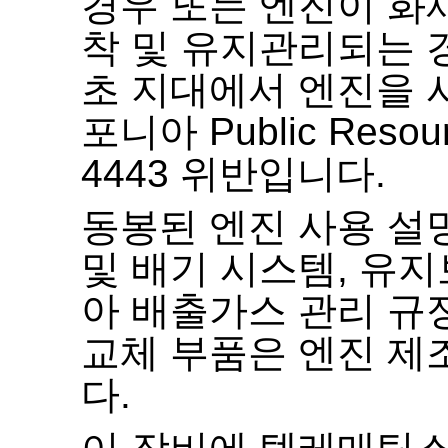
경우 또는 엔진이 화
착 및 유지관리되는 
초 지대에서 엔진을 
포니아
Public Resou
4443
위반입니다
.
동봉된 엔진 사용 설
및 배기 시스템
,
유지
아 배출가스 관리 규
교체 부품은 엔진 제
다
.