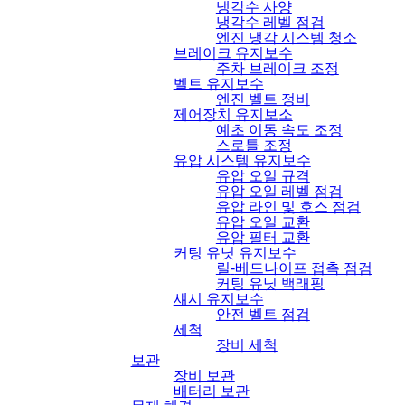
냉각수 사양
냉각수 레벨 점검
엔진 냉각 시스템 청소
브레이크 유지보수
주차 브레이크 조정
벨트 유지보수
엔진 벨트 정비
제어장치 유지보소
예초 이동 속도 조정
스로틀 조정
유압 시스템 유지보수
유압 오일 규격
유압 오일 레벨 점검
유압 라인 및 호스 점검
유압 오일 교환
유압 필터 교환
커팅 유닛 유지보수
릴
-
베드나이프 접촉 점검
커팅 유닛 백래핑
섀시 유지보수
안전 벨트 점검
세척
장비 세척
보관
장비 보관
배터리 보관